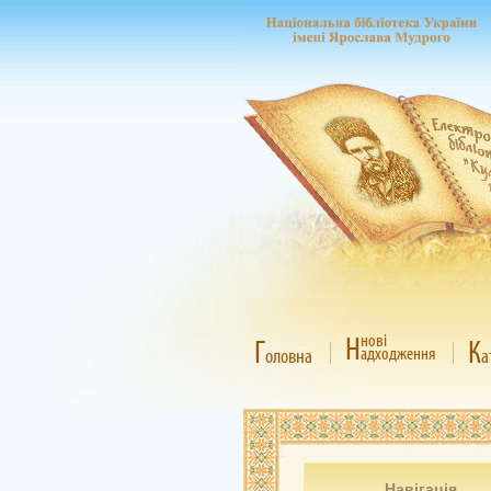
Н
нові
Г
К
адходження
оловна
а
Навігація