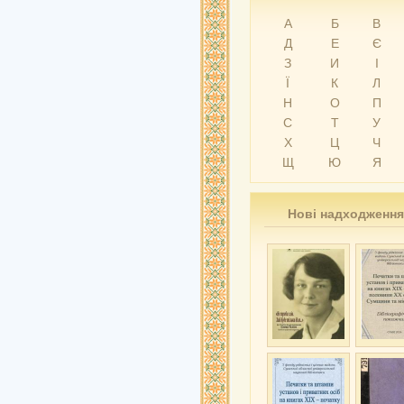
А
Б
В
Д
Е
Є
З
И
І
Ї
К
Л
Н
О
П
С
Т
У
Х
Ц
Ч
Щ
Ю
Я
Нові надходження