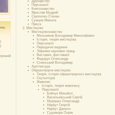
Друкарство
Персоналії
Книгознавство
Ярослав Мудрий
Сірополко Степан
Сумцов Микола
Преса
ань
Мистецтво
Мистецтвознавство
Мельников Володимир Миколайович
Історія, теорія мистецтва
6
Персоналії
2
Періодичні видання
Збірники наукових праць
Виставки, фестивалі
тронній
Федорук Олександр
Січинський Володимир
Архітектура
Образотворче мистецтво
Теорія, історія образотворчого мистецтва
Скульптура
Живопис
Історія, теорія живопису
Персоналії
Бойчук Михайло
Васильківський Сергій
Мурашко Олександр
Нарбут Георгій
Нарбут Данило
Судомора Охрім