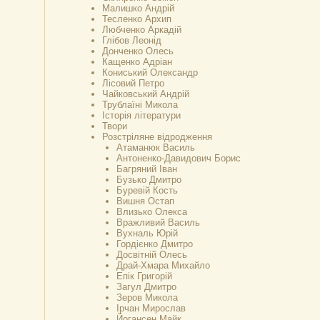
Малишко Андрій
Тесленко Архип
Любченко Аркадій
Глібов Леонід
Донченко Олесь
Кащенко Адріан
Кониський Олександр
Лісовий Петро
Чайковський Андрій
Трублаїні Микола
Історія літератури
Твори
Розстріляне відродження
Атаманюк Василь
Антоненко-Давидович Борис
Багряний Іван
Бузько Дмитро
Буревій Кость
Вишня Остап
Влизько Олекса
Вражливий Василь
Вухналь Юрій
Гордієнко Дмитро
Досвітній Олесь
Драй-Хмара Михайло
Епік Григорій
Загул Дмитро
Зеров Микола
Ірчан Мирослав
Йогансен Майк