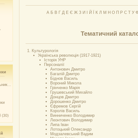
А
Б
В
Г
Д
Е
Є
Ж
З
И
І
Й
Ї
К
Л
М
Н
О
П
Р
С
Т
У
у
Тематичний катал
Культурологія
Українська революція (1917-1921)
Історія УНР
Персоналії
Антонович Дмитро
жки
Багалій Дмитро
Біднов Василь
Вороний Микола
ник...
Грінченко Марія
Грушевський Михайло
Донцов Дмитро
Дорошенко Дмитро
чки
Єфремов Сергій
Королів Василь
3
Винниченко Володимир
(30)
Леонтович Володимир
Липа Іван
Лотоцький Олександр
ий
Модзалевський Вадим