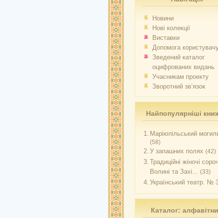
Новини
Нові колекції
Виставки
Допомога користувач
Зведений каталог
оцифрованих видань
Учасникам проекту
Зворотний зв’язок
Найпопулярніші кни
1.
Маріюпільський могиль
(58)
2.
У запашних полях
(42)
3.
Традиційні жіночі соро
Волині та Захі...
(33)
4.
Український театр. № 
Каталог: алфавітн