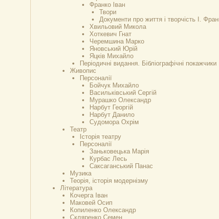
Франко Іван
Твори
Документи про життя і творчість І. Фран
Хвильовий Микола
Хоткевич Гнат
Черемшина Марко
Яновський Юрій
Яцків Михайло
Періодичні видання. Бібліографічні покажчики
Живопис
Персоналії
Бойчук Михайло
Васильківський Сергій
Мурашко Олександр
Нарбут Георгій
Нарбут Данило
Судомора Охрім
Театр
Історія театру
Персоналії
Заньковецька Марія
Курбас Лесь
Саксаганський Панас
Музика
Теорія, історія модернізму
Література
Кочерга Іван
Маковей Осип
Копиленко Олександр
Скляренко Семен