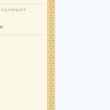
Ф
Х
Ц
Ч
Ш
Щ
Ю
Я
ог