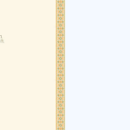
П.
 П.