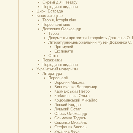
Окремі діячі театру
Періодичні видання
Цирк. Естрада
Кіномистецтво
Теорія, історія кіно
Персоналії кіно
Довженко Олександр
Твори
Документи про життя і творчість Довженка О. 
Літературно-меморіальний музей Довженка О.
Про музей
Експонати
Статті
Покажчики
Періодичні видання
Український модернізм
Література
Персоналії
Вороний Микола
Винниченко Володимир
Карманський Петро
Кобилянська Ольга
Коцюбинський Михайло
Лепкий Богдан
Луцький Остап
Олесь Олександр
Осьмачка Тодось
Семенко Михайль
Стефаник Василь
Українка Леся