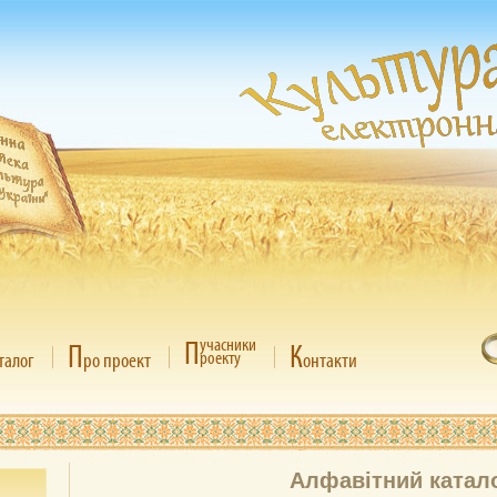
П
учасники
П
К
роекту
талог
ро проект
онтакти
Алфавітний катал