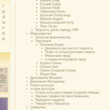
Мазепа Ісаак
Русова Софія
Г
Смолич Юрій
Чикаленко Євген
Ж
Шульгин Олександр
Й
Яковлів Андрій
М
Крушельницький Антін
Панч Петро
Р
Творчість діячів періоду УНР
Ф
Мовознавство
Загальне мовознавство
Ш
Персоналії
Грінченко Борис
Документи про життя і творчість
Твори та літературознавчі нариси
Мовознавчі праці
Історико-етнографічні праці
Курило Олена
Огієнко Іван
Смаль-Стоцький Степан
Ющук Іван
Драгоманов Михайло
Дорошенко Володимир
Теорія культури
Історія культури
Історія культури в окремі історичні періоди
Наукове товариство імені Шевченка
Періодичні видання
Товариство «Просвіта»
Символіка