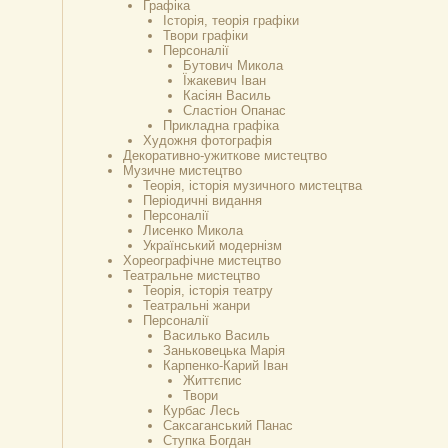
Графіка
Історія, теорія графіки
Твори графіки
Персоналії
Бутович Микола
Їжакевич Іван
Касіян Василь
Сластіон Опанас
Прикладна графіка
Художня фотографія
Декоративно-ужиткове мистецтво
Музичне мистецтво
Теорія, історія музичного мистецтва
Періодичні видання
Персоналії
Лисенко Микола
Український модернізм
Хореографічне мистецтво
Театральне мистецтво
Теорія, історія театру
Театральні жанри
Персоналії
Василько Василь
Заньковецька Марія
Карпенко-Карий Іван
Життєпис
Твори
Курбас Лесь
Саксаганський Панас
Ступка Богдан