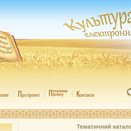
П
учасники
П
К
роекту
талог
ро проект
онтакти
Тематичний катал