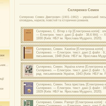
Скляренко Семен
Скляренко Семен Дмитрович (1901–1962) – український пись
оповідань, нарисів, повістей та історичних романів.
у
Скляренко, С.
Вітер з гір
[Електронна копія] : оп
— Електрон. текст. дані (1 файл : 38,6 Мб). — Ха
1930 (Київ: НБУ ім. Ярослава Мудрого, 2020).
Оригінал друкованого документу зберігається в НБУ ім
Скляренко С. Вітер з гір : оповідання / С. Скляренко. — Хар
Скляренко, Семен.
Хазяїни
[Електронна копія] :
— 137, [2] с.
Скляренко. — Електрон. текст. дані (1 файл : 9,
жки
письменник, 1948 (Київ: НБУ ім. Ярослава Мудро
Оригінал друкованого документу зберігається в НБУ ім
Скляренко С. Хазяїни : роман / Семен Скляренко. — Київ 
ник...
Скляренко, Семен.
Україна кличе
[Електронна ко
316 с.
Скляренко. — Електрон. текст. дані (1 файл : 5,2
рад. письменників України, 1943 (Київ: НБУ ім.
ції
Оригінал друкованого документу зберігається в НБУ ім
Скляренко С. Україна кличе : повість / Семен Скляренко. —
Скляренко, Семен.
Тиха пристань
[Електронна ко
письменників України, 1943. — 138 с.
Скляренко. — Електрон. текст. дані (1 файл : 16
чки
1929 (Київ: НБУ ім. Ярослава Мудрого, 2020).
Оригінал друкованого документу зберігається в НБУ ім
Скляренко С. Тиха пристань : повість / Семен Скляренко.
Скляренко, Семен.
Рапорт
[Електронна копія] : 
Семен Скляренко. — Електрон. текст. дані (1 фа