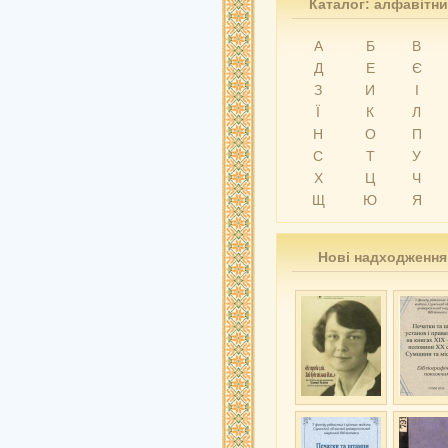
Каталог: алфавітн
А
Б
В
Д
Е
Є
З
И
І
Ї
К
Л
Н
О
П
С
Т
У
Х
Ц
Ч
Щ
Ю
Я
Нові надходження