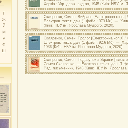
ий
Харків : Укр. держ. вид-во, 1945 (Київ: НБУ ім.
Оригінал друкованого документу зберігається в НБУ ім
Г
Скляренко С. Рапорт : оповідання і мініатюри / Семен Скля
Скляренко, Семен.
Вибране
[Електронна копія]
держ. вид-во, 1945. — 84 с.
Ж
Електрон. текст. дані (1 файл : 373 Мб). — [Киї
(Київ: НБУ ім. Ярослава Мудрого, 2020).
Й
М
Оригінал друкованого документу зберігається в НБУ ім
Скляренко С. Вибране / Семен Скляренко. — [Київ] : Рад.
Р
Скляренко, Семен.
Пролог
[Електронна копія] /
Електрон. текст. дані (1 файл : 92,6 Мб). — [Харк
Ф
1936 (Київ: НБУ ім. Ярослава Мудрого, 2020).
Ш
Оригінал друкованого документу зберігається в НБУ ім
Скляренко С. Пролог / Семен Скляренко. — [Харків] : Держ.
Скляренко, Семен.
Подарунок з України
[Електро
Семен Скляренко. — Електрон. текст. дані (1 фа
Рад. письменник, 1946 (Київ: НБУ ім. Ярослава 
Оригінал друкованого документу зберігається в НБУ ім
Скляренко С. Подарунок з України : повість / Семен Скляр
письменник, 1946. — 104 с.