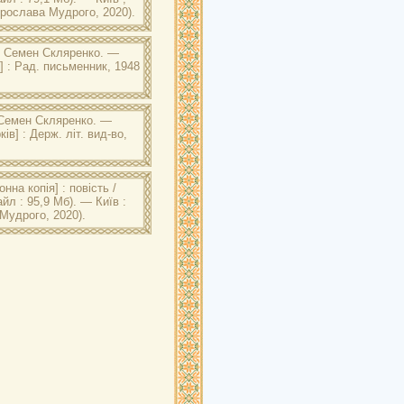
 Ярослава Мудрого, 2020).
. Ярослава Мудрого:
ренко. — Київ ; Харків : Укр.
 / Семен Скляренко. —
в] : Рад. письменник, 1948
. Ярослава Мудрого:
 письменник, 1948. — 451 с.
 Семен Скляренко. —
ів] : Держ. літ. вид-во,
. Ярослава Мудрого:
 літ. вид-во, 1936. — 174 с.
нна копія] : повість /
йл : 95,9 Мб). — Київ :
Мудрого, 2020).
. Ярослава Мудрого:
енко. — Київ : Рад.