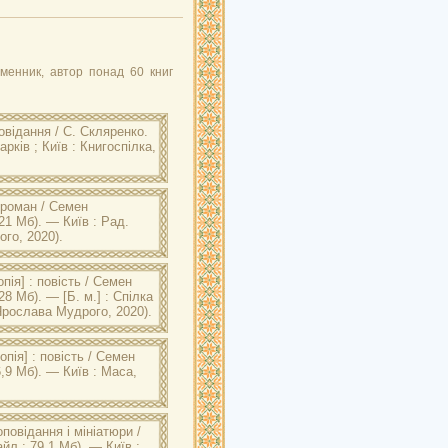
менник, автор понад 60 книг
овідання / С. Скляренко.
рків ; Київ : Книгоспілка,
. Ярослава Мудрого:
ків ; Київ : Книгоспілка, 1930.
 роман / Семен
21 Мб). — Київ : Рад.
го, 2020).
. Ярослава Мудрого:
: Рад. письменник, 1948. —
пія] : повість / Семен
8 Мб). — [Б. м.] : Спілка
 Ярослава Мудрого, 2020).
. Ярослава Мудрого:
 [Б. м.] : Спілка рад.
пія] : повість / Семен
,9 Мб). — Київ : Маса,
. Ярослава Мудрого:
 — Київ : Маса, 1929. — 185.
оповідання і мініатюри /
йл : 79,1 Мб). — Київ ;