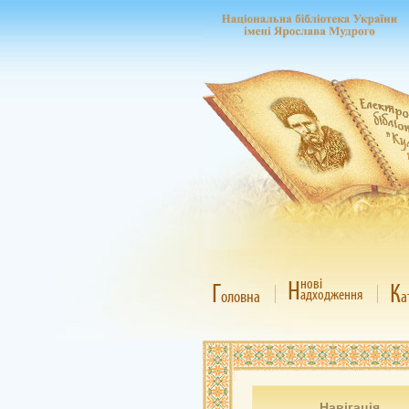
Н
нові
Г
К
адходження
оловна
а
Навігація