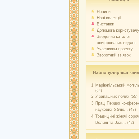
Новини
Нові колекції
Виставки
Допомога користувач
Зведений каталог
оцифрованих видань
Учасникам проекту
Зворотний зв’язок
Найпопулярніші кни
1.
Маріюпільський могиль
(64)
2.
У запашних полях
(55)
3.
Праці Першої конферен
наукових бібліо...
(43)
4.
Традиційні жіночі соро
Волині та Захі...
(42)