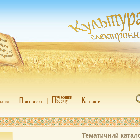
П
учасники
П
К
роекту
талог
ро проект
онтакти
Тематичний катал