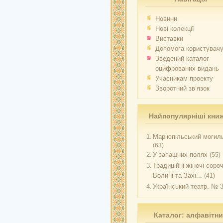
Новини
Нові колекції
Виставки
Допомога користувач
Зведений каталог
оцифрованих видань
Учасникам проекту
Зворотний зв’язок
Найпопулярніші кни
1.
Маріюпільський могиль
(63)
2.
У запашних полях
(55)
3.
Традиційні жіночі соро
Волині та Захі...
(41)
4.
Український театр. № 
Каталог: алфавітн