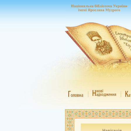
Н
нові
Г
К
адходження
оловна
а
Навігація