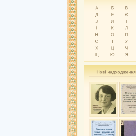
А
Б
В
Д
Е
Є
З
И
І
Ї
К
Л
Н
О
П
С
Т
У
Х
Ц
Ч
Щ
Ю
Я
Нові надходження