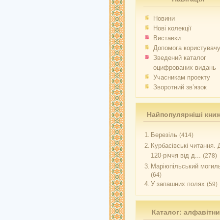
Новини
Нові колекції
Виставки
Допомога користувач
Зведений каталог
оцифрованих видань
Учасникам проекту
Зворотний зв’язок
Найпопулярніші кни
1.
Березіль
(414)
2.
Курбасівські читання. 
120-річчя від д...
(278)
3.
Маріюпільський могиль
(64)
4.
У запашних полях
(59)
Каталог: алфавітн