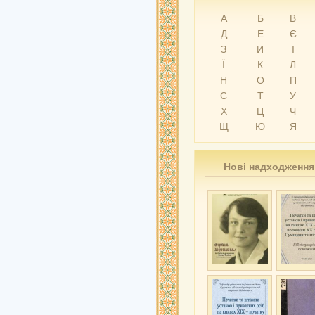
А
Б
В
Д
Е
Є
З
И
І
Ї
К
Л
Н
О
П
С
Т
У
Х
Ц
Ч
Щ
Ю
Я
Нові надходження