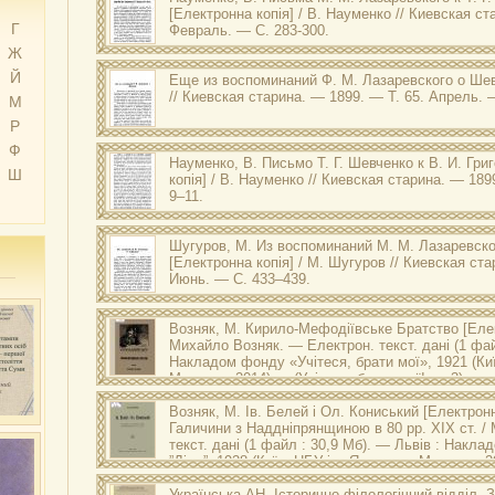
[Електронна копія] / В. Науменко // Киевская ст
Г
Февраль. — С. 283-300.
Ж
Й
Еще из воспоминаний Ф. М. Лазаревского о Ше
// Киевская старина. — 1899. — Т. 65. Апрель. 
М
Р
Ф
Науменко, В.
Письмо Т. Г. Шевченко к В. И. Гри
Ш
копія] / В. Науменко // Киевская старина. — 189
9–11.
Шугуров, М.
Из воспоминаний М. М. Лазаревског
[Електронна копія] / М. Шугуров // Киевская ста
Июнь. — С. 433–439.
Возняк, М.
Кирило-Мефодіївське Братство
[Елек
Михайло Возняк. — Електрон. текст. дані (1 фай
Накладом фонду «Учітеся, брати мої», 1921 (Ки
Мудрого, 2014). —(Учітеся, брати мої!; ч. 3).
Оригінал друкованого документу зберігається в НБУ ім
Возняк, М.
Ів. Белей і Ол. Кониський
[Електронна
Кирило-Мефодіївське Братство / написав Михайло Возня
Галичини з Наддніпрянщиною в 80 рр. XIX ст. /
”Учітеся, брати мої”, 1921. – 238 с. – (Учітеся, брати мої! ; 
текст. дані (1 файл : 30,9 Мб). — Львів : Накла
”Діло”, 1928 (Київ: НБУ ім. Ярослава Мудрого, 2
Оригінал друкованого документу зберігається в НБУ ім
Українська АН, Історично-філологічний відділ.
З