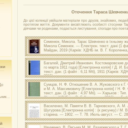
Оточення Тараса Шевченк
До цієї колекції увійшли матеріали про друзів, знайомих, люде
протягом життя. Документи висвітлюють особисті стосунки Т
у
діячами чи родинами, подається листування, спогади про поета 
Семенюк, Микола.
Тарас Шевченко в їхньому жи
Микола Семенюк. — Електрон. текст. дані (1 фай
Майдан, 2019 (Харків: ХДНБ ім. В. Г. Короленка,
Оригінал друкованого документу зберігається в ХДНБ ім
Тарас Шевченко в їхньому житті / Микола Семенюк. — Харк
Багалей, Дмитрий Иванович.
Костомаровские дн
іл.
жки
го марта 1911 года)
[Електронна копія] / Д. И. 
текст. дан. (1 файл : 6,11 Мб), 1911 (Харків: ХДН
2015).
Оригінал друкованого документу зберігається в ХДНБ ім.
Сумцов, Н. Ф.
Отношение В. А. Жуковского к Г. 
До
И. Костомаровские дни в гор. Воронеже (27-29-го марта 19
и М. А. Максимовичу
[Електронна копія] / Н. Ф
Харьков : тип. ”Печат. дело”, 1911. – 12 с.
текст. дан. (1 файл : 4,97 Мб). — Харьков : Тип
ник...
(Харків: ХДНБ ім. В. Г. Короленка, 2016). — Биб
примеч.
Василенко, М.
Памяти В. В. Тарновского, А. М. 
Оригінал друкованого документу зберігається в ХДНБ ім
Шугурова
[Електронна копія] : (к рисунку) / М. 
Ф. Отношение В. А. Жуковского к Г. Ф. Квитке, Т. Г. Шевч
старина. — 1902. — Т. 78. Июль-август. — С. 28
Ф. Сумцов. – Харків : Тип. Губерн. Правления, 1902. – [2], 
ий
Науменко, В.
Письма М. М. Лазаревского к Т. Г.