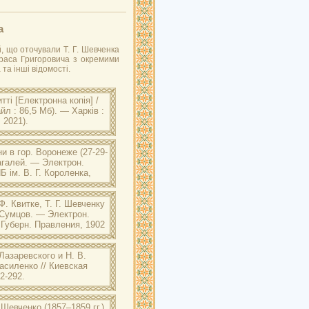
а
й, що оточували Т. Г. Шевченка
араса Григоровича з окремими
та інші відомості.
тті
[Електронна копія] /
л : 86,5 Мб). — Харків :
 2021).
. В. Г. Короленка: Семенюк М.
ів : Майдан, 2019. – 265 с. :
и в гор. Воронеже (27-29-
Багалей. — Электрон.
Б ім. В. Г. Короленка,
 В. Г. Короленка: Багалей Д.
Ф. Квитке, Т. Г. Шевченку
11 года) / Д. И. Багалей. –
. Сумцов. — Электрон.
. Губерн. Правления, 1902
лиогр. в подстроч.
Лазаревского и Н. В.
. В. Г. Короленка: Сумцов Н.
Василенко // Киевская
енко и М. А. Максимовичу / Н.
2-292.
7 с.
 Шевченко (1857–1859 гг.)