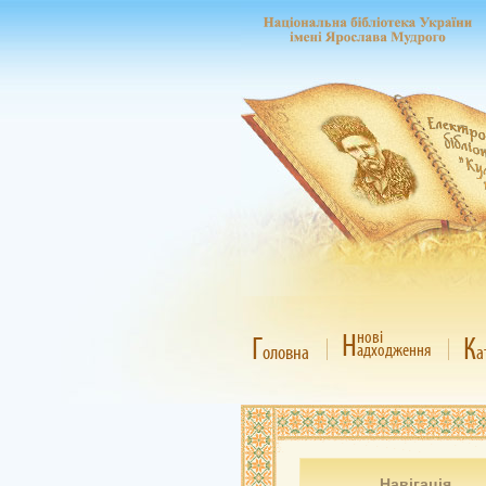
Н
нові
Г
К
адходження
оловна
а
Навігація