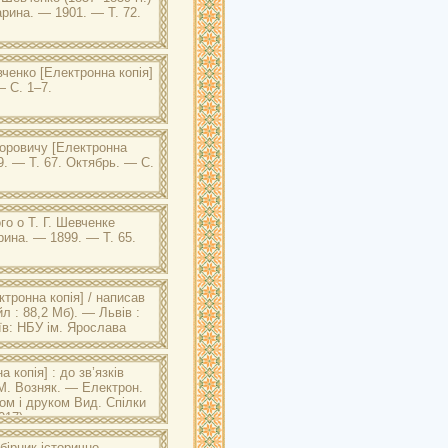
арина. — 1901. — Т. 72.
вченко
[Електронна копія]
— С. 1–7.
горовичу
[Електронна
9. — Т. 67. Октябрь. — С.
о о Т. Г. Шевченке
рина. — 1899. — Т. 65.
тронна копія] / написав
л : 88,2 Мб). — Львів :
їв: НБУ ім. Ярослава
. Ярослава Мудрого: Возняк М.
 копія] : до зв’язків
к. — Львів : Накладом фонду
 М. Возняк. — Електрон.
ч. 3).
дом і друком Вид. Спілки
017).
. Ярослава Мудрого: Возняк М.
бірник історично-