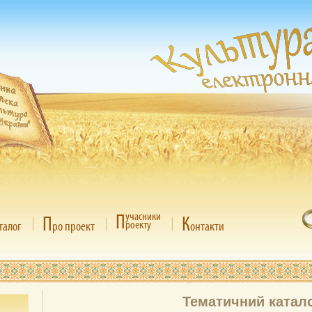
П
учасники
П
К
роекту
талог
ро проект
онтакти
Тематичний катал