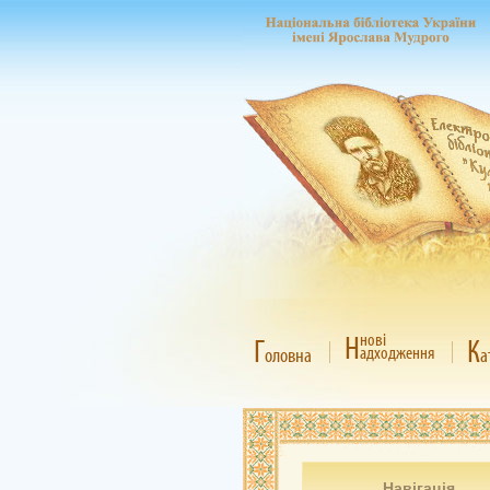
Н
нові
Г
К
адходження
оловна
а
Навігація