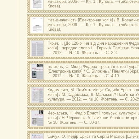
мініатюри
, 2006-. — Кн. 1 : Купола. —(Бібліотек
Києва).
Невизначеність
[Електронна копія] / В. Ковалинс
мініатюри
, 2006-. — Кн. 1 : Купола. —(Бібліотек
Києва).
Гирич, І.
[До 120-річчя від дня народження Федо
копія] : переднє слово / І. Гирич // Пам’ятки Укра
— 2012. — № 10. Жовтень. — С. 2-3.
Білокінь, С.
Місце Федора Ернста в історії украї
[Електронна копія] / С. Білокінь // Пам’ятки Укра
— 2012. — № 10. Жовтень. — С. 4-19.
Кадомська, М.
Пам’ять місця. Садиба Ернстів н
копія] / М. Кадомська, Д. Малаков // Пам’ятки Ук
культура. — 2012. — № 10. Жовтень. — С. 20-2
Черкаська, Н.
Федір Ернст і польські культурні 
копія] / Н. Черкаська // Пам’ятки України: істор
№ 10. Жовтень. — С. 30-37.
Ємчук, О.
Федір Ернст та Сергій Маслов
[Електр