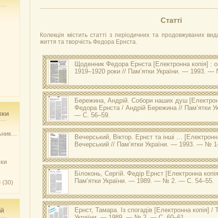
Статті
Колекція містить статті з періодичних та продовжуваних вид
життя та творчість Федора Ернста.
у
Щоденник Федора Ернста
[Електронна копія] : 
1919–1920 роки // Пам’ятки України. — 1993. — 
Бережина, Андрій.
Собори наших душ
[Електронн
Федора Ернста / Андрій Бережина // Пам’ятки У
жки
— С. 56–59.
ник...
Вечерський, Віктор.
Ернст та інші …
[Електронна
Вечерський // Пам’ятки України. — 1993. — № 1
чки
Білоконь, Сергій.
Федір Ернст
[Електронна копія]
Пам’ятки України. — 1989. — № 2. — С. 54–55.
3
(30)
ий
Ернст, Тамара.
Із спогадів
[Електронна копія] / 
України. — 1989. — № 2. — С. 60–61.