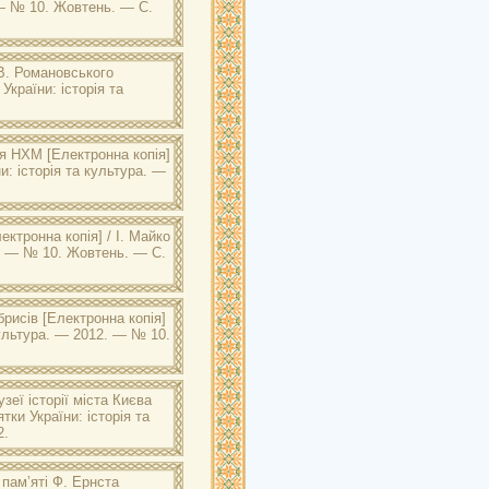
 — № 10. Жовтень. — С.
 В. Романовського
 України: історія та
ія НХМ
[Електронна копія]
и: історія та культура. —
ектронна копія] / І. Майко
12. — № 10. Жовтень. — С.
брисів
[Електронна копія]
 культура. — 2012. — № 10.
зеї історії міста Києва
тки України: історія та
2.
 пам’яті Ф. Ернста