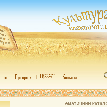
П
учасники
П
К
роекту
талог
ро проект
онтакти
Тематичний катал