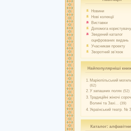
Новини
Нові колекції
Виставки
Допомога користувач
Зведений каталог
оцифрованих видань
Учасникам проекту
Зворотний зв’язок
Найпопулярніші кни
1.
Маріюпільський могиль
(62)
2.
У запашних полях
(52)
3.
Традиційні жіночі соро
Волині та Захі...
(39)
4.
Український театр. № 
Каталог: алфавітн