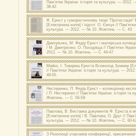
Пам’ятки України: історія та культура. — 2012.
38-42.
Ф. Ернст у гуморестичному творі ”Протестація”
[Електронна копія] / підгот. О. Ємчук // Пам’ятки
культура. — 2012. — № 10. Жовтень. — С. 43.
Дмитрієнко, М.
Федір Ернст і малярська колекц
/ М. Дмитрієнко, О. Походяща // Пам’ятки Україн
2012. — № 10. Жовтень. — С. 44-47.
Майко, І.
Товариш Ернста Всеволод Зуммер
[Ел
// Пам’ятки України: історія та культура. — 20
48-55.
Нестеренко, П.
Федір Ернст – колекціонер екслі
/ П. Нестеренко // Пам’ятки України: історія та
Жовтень. — С. 56-59.
Павлова, В.
Виставка документів Ф. Ернста в му
[Електронна копія] / В. Павлова, О. Друг // Пам’я
культура. — 2012. — № 10. Жовтень. — С. 60-6
З Резолюції учасників конференції, присвяченої