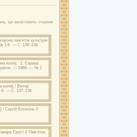
ань, що висвітлюють сторінки
охорона пам’яток культури
№ 1-6. — С. 130–136.
а копія] : 2. Справа
країни. — 1989. — № 2.
 копія] / Віктор
–6. — С. 137–138.
 / Сергій Білоконь //
Тамара Ернст // Пам’ятки