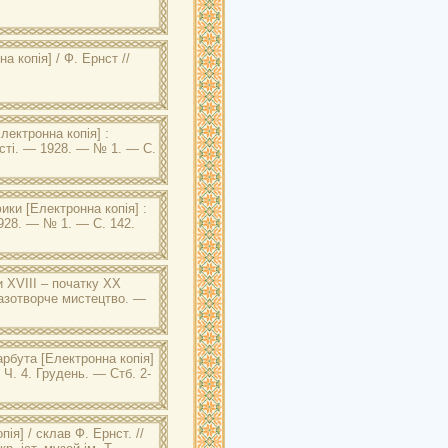
а копія] / Ф. Ернст //
лектронна копія] :
вісті. — 1928. — № 1. — С.
фики
[Електронна копія] :
 1928. — № 1. — С. 142.
 XVIII – початку XX
разотворче мистецтво. —
арбута
[Електронна копія]
, Ч. 4. Грудень. — Стб. 2-
ія] / склав Ф. Ернст. //