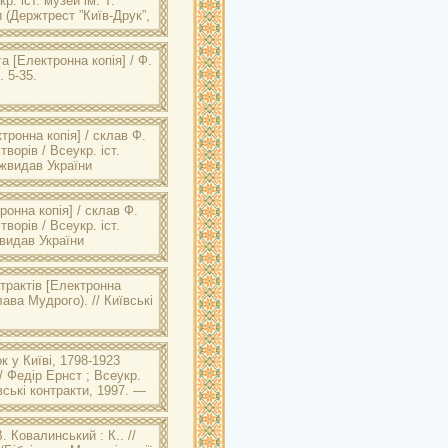
р. іст. музей ім. Т.
 (Держтрест ”Київ-Друк”,
га
[Електронна копія] / Ф.
. 5-35.
тронна копія] / склав Ф.
ворів / Всеукр. іст.
ржвидав України
онна копія] / склав Ф.
ворів / Всеукр. іст.
жвидав України
трактів
[Електронна
лава Мудрого). //
Київські
 у Київі, 1798-1923
/ Федір Ернст ; Всеукр.
вські контракти
, 1997. —
. Ковалинський : К.. //