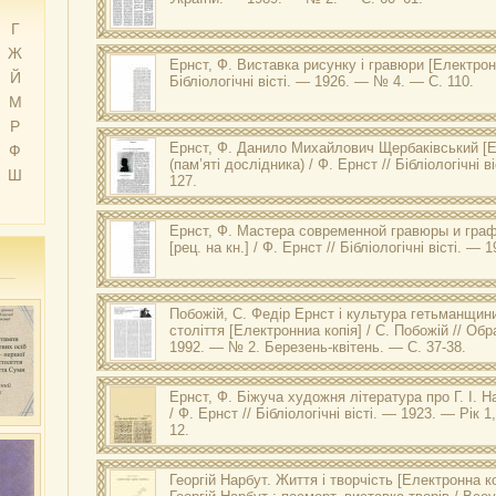
Г
Ж
Ернст, Ф.
Виставка рисунку і гравюри
[Електронн
Й
Бібліологічні вісті. — 1926. — № 4. — С. 110.
М
Р
Ернст, Ф.
Данило Михайлович Щербаківський
[Е
Ф
(пам’яті дослідника) / Ф. Ернст // Бібліологічні 
Ш
127.
Ернст, Ф.
Мастера современной гравюры и гра
[рец. на кн.] / Ф. Ернст // Бібліологічні вісті. —
Побожій, С.
Федір Ернст і культура гетьманщини
століття
[Електронниа копія] / С. Побожій // Об
1992. — № 2. Березень-квітень. — С. 37-38.
Ернст, Ф.
Біжуча художня література про Г. І. Н
/ Ф. Ернст // Бібліологічні вісті. — 1923. — Рік 1
12.
Георгій Нарбут. Життя і творчість
[Електронна коп