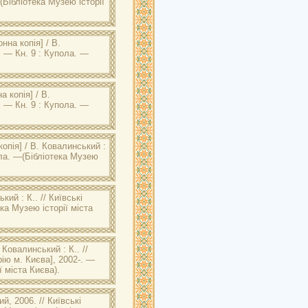
(Бібліотека Музею історії
нна копія] / В.
–. — Кн. 9 : Купола. —
 копія] / В.
–. — Кн. 9 : Купола. —
опія] / В. Ковалинський :
ола. —(Бібліотека Музею
кий : К.. //
Київські
ека Музею історії міста
 Ковалинський : К.. //
рію м. Києва], 2002-. —
ї міста Києва).
ий, 2006. //
Київські