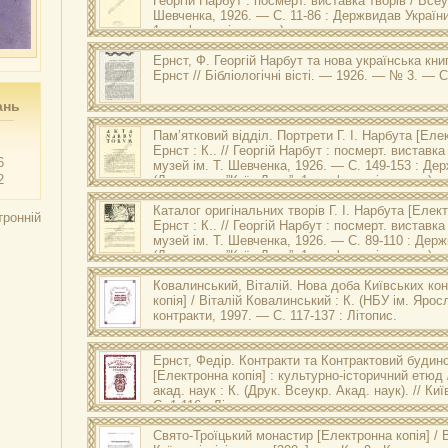
Георгій Нарбут
: посмерт. виставка творів / Всеук
Шевченка, 1926. — С. 11-86 : Держвидав України
1-ша фото-літо-друк.).
Ернст, Ф.
Георгій Нарбут та нова українська кни
Ернст // Бібліологічні вісті. — 1926. — № 3. — С
ань
Пам’ятковий відділ. Портрети Г. І. Нарбута
[Елек
Ернст : К.. //
Георгій Нарбут
: посмерт. виставка т
6
музей ім. Т. Шевченка, 1926. — С. 149-153 : Де
2
(Держтрест ”Київ-Друк”, 1-ша фото-літо-друк.).
Каталог оригінальних творів Г. І. Нарбута
[Електр
тронній
Ернст : К.. //
Георгій Нарбут
: посмерт. виставка т
музей ім. Т. Шевченка, 1926. — C. 89-110 : Дер
(Держтрест ”Київ-Друк”, 1-ша фото-літо-друк.).
Ковалинський, Віталій.
Нова доба Київських кон
копія] / Віталій Ковалинський : К. (НБУ ім. Ярос
контракти
, 1997. — С. 117-137 : Літопис.
Ернст, Федір.
Контракти та Контрактовий будинок
[Електронна копія] : культурно-історичний етюд 
акад. наук : К. (Друк. Всеукр. Акад. наук). //
Киї
С. 1-116 : Літопис.
Свято-Троїцький монастир
[Електронна копія] / В