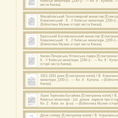
Київські мініатюри
, [200–]–. — Кн. 9 : Купола. —
міста Києва).
Михайлівський Золотоверхий монастир
[Електро
Ковалинський : К.. //
Київські мініатюри
, [200–]
(Бібліотека Музею історії міста Києва).
Братський Богоявленський монастир
[Електронна
Ковалинський : К.. //
Київські мініатюри
, [200–]
(Бібліотека Музею історії міста Києва).
Києво-Печерська Успенська лавра
[Електронна к
К.. //
Київські мініатюри
, [200–]–. — Кн. 9 : Куп
історії міста Києва).
1921-1931 роки
[Електронна копія] / В. Ковалинсь
мініатюри
, [200–]–. — Кн. 8 : Купола. —(Бібліот
Києва).
Лазні Терехова-Бугайова
[Електронна копія] / В.
Київські мініатюри
: [зб. докум. нарисів про істо
Кн. 2 : Київ. кн. ф-ка. —(Бібліотека Музею історі
Доля собору
[Електронна копія] / В. Ковалинськ