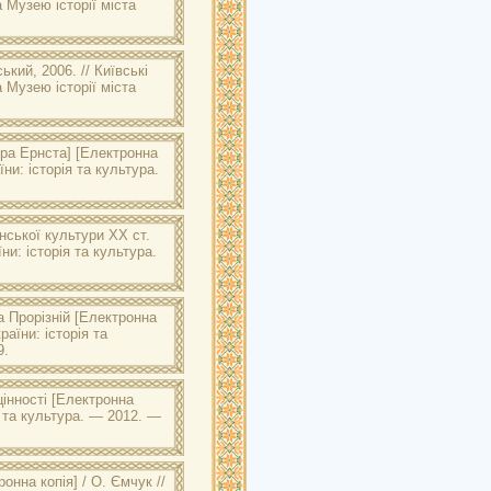
а Музею історії міста
ький, 2006. //
Київські
а Музею історії міста
ра Ернста]
[Електронна
їни: історія та культура.
нської культури XX ст.
їни: історія та культура.
а Прорізній
[Електронна
раїни: історія та
9.
цінності
[Електронна
ія та культура. — 2012. —
онна копія] / О. Ємчук //