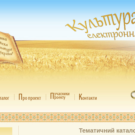
П
учасники
П
К
роекту
талог
ро проект
онтакти
Тематичний катал