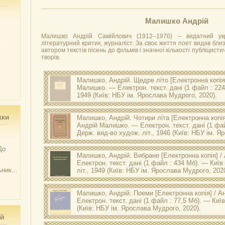
Малишко Андрій
Малишко Андрій Самійлович (1912–1970) – видатний укр
літературний критик, журналіст. За своє життя поет видав близ
у
автором текстів пісень до фільмів і значної кількості публіцист
творів.
Малишко, Андрій.
Щедре літо
[Електронна копія]
Малишко. — Електрон. текст. дані (1 файл : 224
1949 (Київ: НБУ ім. Ярослава Мудрого, 2020).
Оригінал друкованого документу зберігається в НБУ і
А. Щедре літо : вибр. поезії / Андрій Малишко. — [Б. м.] :
жки
Малишко, Андрій.
Чотири літа
[Електронна копія
Андрій Малишко. — Електрон. текст. дані (1 фай
Держ. вид-во худож. літ., 1946 (Київ: НБУ ім. Я
Оригінал друкованого документу зберігається в НБУ і
До
А. Чотири літа : поезії 1941—1945 / Андрій Малишко. — Київ
Малишко, Андрій.
Вибране
[Електронна копія] 
1946. — 208 с.
Електрон. текст. дані (1 файл : 434 Мб). — Київ
ник...
літ., 1949 (Київ: НБУ ім. Ярослава Мудрого, 2020
Оригінал друкованого документу зберігається в НБУ і
А. Вибране / Андрій Малишко. — Київ : Держ. вид-во худож.
Малишко, Андрій.
Поеми
[Електронна копія] / 
Електрон. текст. дані (1 файл : 77,5 Мб). — Киї
(Київ: НБУ ім. Ярослава Мудрого, 2020).
ий
Оригінал друкованого документу зберігається в НБУ і