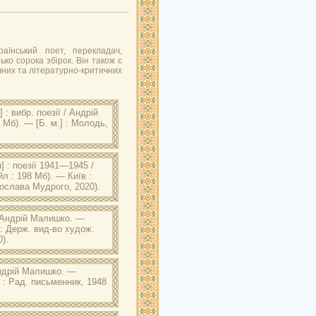
аїнський поет, перекладач,
ько сорока збірок. Він також є
ичних та літературно-критичних
 : вибр. поезії / Андрій
 Мб). — [Б. м.] : Молодь,
м. Ярослава Мудрого: Малишко
 Молодь, 1949. — 234 с.
] : поезії 1941—1945 /
л : 198 Мб). — Київ :
рослава Мудрого, 2020).
м. Ярослава Мудрого: Малишко
 : Держ. вид-во худож. літ.,
/ Андрій Малишко. —
 : Держ. вид-во худож.
).
м. Ярослава Мудрого: Малишко
 літ., 1949. — 461 с.
Андрій Малишко. —
в : Рад. письменник, 1948
м. Ярослава Мудрого: Малишко