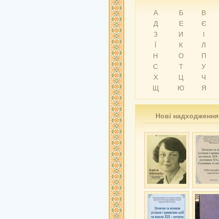
А
Б
В
Д
Е
Є
З
И
І
Ї
К
Л
Н
О
П
С
Т
У
Х
Ц
Ч
Щ
Ю
Я
Нові надходження