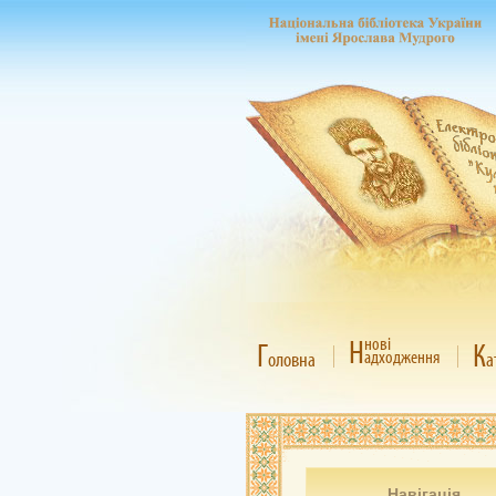
Н
нові
Г
К
адходження
оловна
а
Навігація