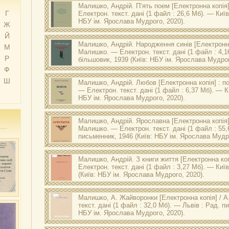
А. Поеми / Андрій Малишко. — Київ : Рад. письменник, 19
Малишко, Андрій.
П’ять поем
[Електронна копія
Г
Електрон. текст. дані (1 файл : 26,6 Мб). — Київ
НБУ ім. Ярослава Мудрого, 2020).
Ж
Оригінал друкованого документу зберігається в НБУ і
Й
А. П’ять поем / Андрій Малишко. — Київ : Молодь, 1950. —
Малишко, Андрій.
Народження синів
[Електронна 
М
Малишко. — Електрон. текст. дані (1 файл : 4,
Р
більшовик, 1939 (Київ: НБУ ім. Ярослава Мудрог
Ф
Оригінал друкованого документу зберігається в НБУ і
А. Народження синів : поезії / Андрій Малишко. — Київ : 
Ш
Малишко, Андрій.
Любов
[Електронна копія] : п
199 с. : іл.
— Електрон. текст. дані (1 файл : 6,37 Мб). — К
НБУ ім. Ярослава Мудрого, 2020).
Оригінал друкованого документу зберігається в НБУ і
А. Любов : поеми / Андрій Малишко. — Київ : Молодь, 1946
Малишко, Андрій.
Ярославна
[Електронна копія] 
Малишко. — Електрон. текст. дані (1 файл : 55,
письменник, 1946 (Київ: НБУ ім. Ярослава Мудро
Оригінал друкованого документу зберігається в НБУ і
А. Ярославна : поезії / Андрій Малишко. — Київ : Рад. пись
Малишко, Андрій.
З книги життя
[Електронна ко
Електрон. текст. дані (1 файл : 3,27 Мб). — Київ
(Київ: НБУ ім. Ярослава Мудрого, 2020).
Оригінал друкованого документу зберігається в НБУ і
А. З книги життя / Андрій Малишко. — Київ : Держ. літ. вид
Малишко, А.
Жайворонки
[Електронна копія] / 
текст. дані (1 файл : 32,0 Мб). — Львів : Рад. п
НБУ ім. Ярослава Мудрого, 2020).
Оригінал друкованого документу зберігається в НБУ і