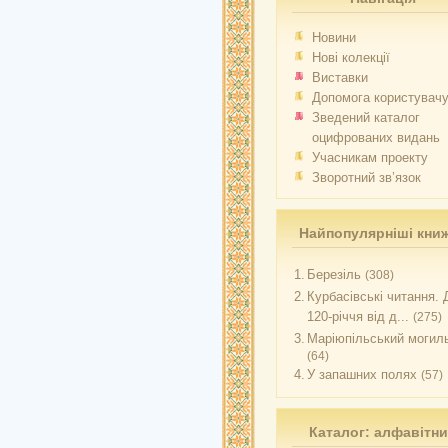
Новини
Нові колекції
Виставки
Допомога користувач
Зведений каталог
оцифрованих видань
Учасникам проекту
Зворотний зв’язок
Найпопулярніші кни
1.
Березіль
(308)
2.
Курбасівські читання. 
120-річчя від д...
(275)
3.
Маріюпільський могиль
(64)
4.
У запашних полях
(57)
Каталог: алфавітн