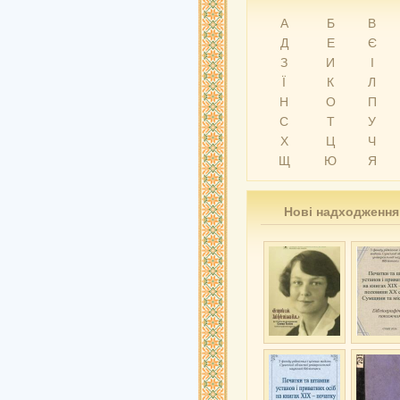
А
Б
В
Д
Е
Є
З
И
І
Ї
К
Л
Н
О
П
С
Т
У
Х
Ц
Ч
Щ
Ю
Я
Нові надходження