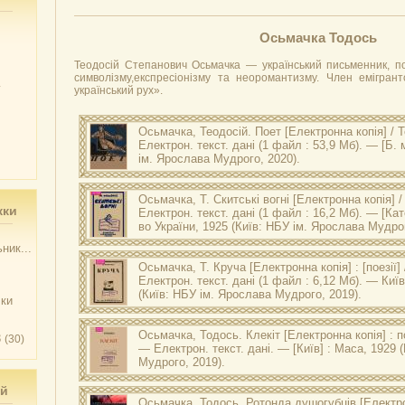
Осьмачка Тодось
Теодосій Степанович Осьмачка — український письменник, по
символізму,експресіонізму та неоромантизму. Член емігрантс
у
український рух».
Осьмачка, Теодосій.
Поет
[Електронна копія] / 
Електрон. текст. дані (1 файл : 53,9 Мб). — [Б. м
ім. Ярослава Мудрого, 2020).
Оригінал друкованого документу зберігається в НБУ ім
Осьмачка Т. Поет / Теодосій Осьмачка. — [Б. м. : б. в., 19–?
Осьмачка, Т.
Скитські вогні
[Електронна копія] 
жки
Електрон. текст. дані (1 файл : 16,2 Мб). — [Ка
во України, 1925 (Київ: НБУ ім. Ярослава Мудрог
ник...
Оригінал друкованого документу зберігається в НБУ ім
Осьмачка Т. Скитські вогні / Тодось Осьмачка. — [Катери
Осьмачка, Т.
Круча
[Електронна копія] : [поезії]
України, 1925. — 93, [2] с.
Електрон. текст. дані (1 файл : 6,12 Мб). — Киї
(Київ: НБУ ім. Ярослава Мудрого, 2019).
чки
Оригінал друкованого документу зберігається в НБУ ім
Осьмачка Т. Круча : [поезії] / Т. Осьмачка. — Київ : В-тв
Осьмачка, Тодось.
Клекіт
[Електронна копія] : п
3
(30)
— Електрон. текст. дані. — [Київ] : Маса, 1929 
Мудрого, 2019).
Оригінал друкованого документа зберігається в НБУ ім
ий
Осьмачка Т. Клекіт : поезії. Кн. 3 / Тодось Осьмачка. – [Киї
Осьмачка, Тодось.
Ротонда душогубців
[Електро