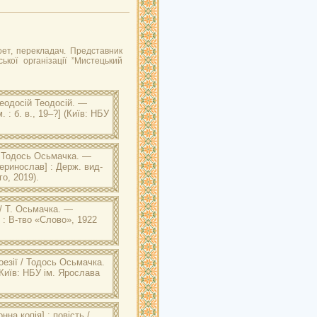
ет, перекладач. Представник
ької організації ”Мистецький
Теодосій Теодосій. —
. : б. в., 19–?] (Київ: НБУ
. Ярослава Мудрого:
]. — 153, [1] с. : іл., портр.
/ Тодось Осьмачка. —
теринослав] : Держ. вид-
о, 2019).
. Ярослава Мудрого:
нослав] : Держ. вид-во
 / Т. Осьмачка. —
в : В-тво «Слово», 1922
. Ярослава Мудрого:
о «Слово», 1922. — 31 с.
оезії / Тодось Осьмачка.
(Київ: НБУ ім. Ярослава
. Ярослава Мудрого:
в] : Маса, 1929. – 69, 3 с.
нна копія] : повість /