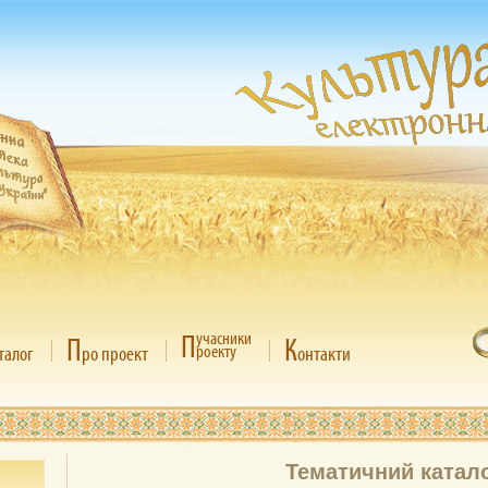
П
учасники
П
К
роекту
талог
ро проект
онтакти
Тематичний катал