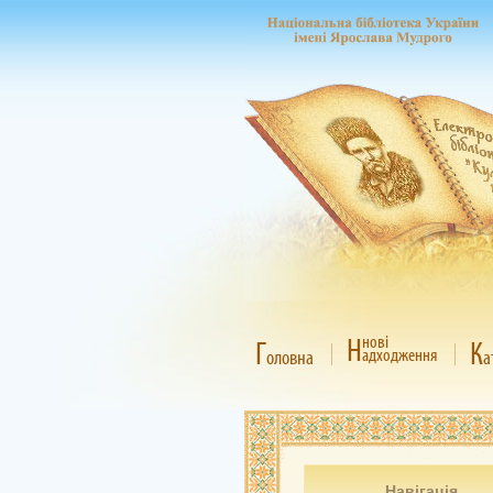
Н
нові
Г
К
адходження
оловна
а
Навігація