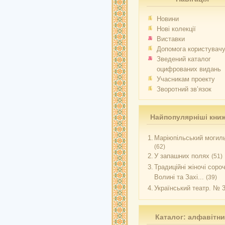
Новини
Нові колекції
Виставки
Допомога користувач
Зведений каталог
оцифрованих видань
Учасникам проекту
Зворотний зв’язок
Найпопулярніші кни
1.
Маріюпільський могиль
(62)
2.
У запашних полях
(51)
3.
Традиційні жіночі соро
Волині та Захі...
(39)
4.
Український театр. № 
Каталог: алфавітн