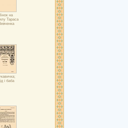
Вінок на
илу Тараса
евченка
кавичка;
ід і баба