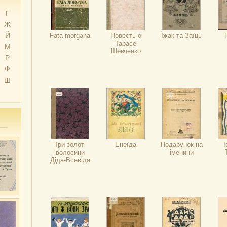
Г
Ж
Й
Fata morgana
Повесть о
Їжак та Заїць
Тарасе
М
Шевченко
Р
Ф
Ш
Три золоті
Енеїда
Подарунок на
І
волосини
іменини
Діда-Всевіда