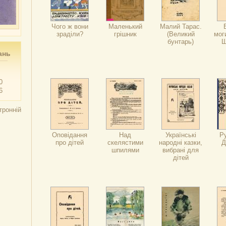
Чого ж вони
Маленький
Малий Тарас.
зраділи?
грішник
(Великий
мог
бунтарь)
Ш
ань
0
6
тронній
Оповідання
Над
Українські
Ру
про дітей
скелястими
народні казки,
Д
шпилями
вибрані для
дітей