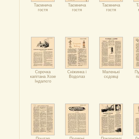
Таємнича
Таємнича
Таємнича
Т
гостя
гостя
гостя
Сорочка
Сніжинка і
Маленькі
Пу
капітана Хозе
Водолаз
сєдовці
п
Індалєго
Поштар
Полярні
Покорителі
Л