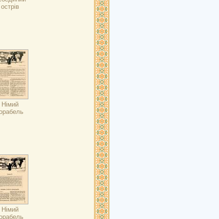
острів
Німий
орабель
Німий
орабель