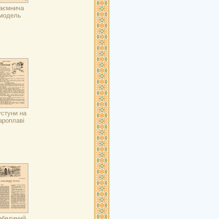
аємнича
модель
стуни на
ароплаві
ебединий