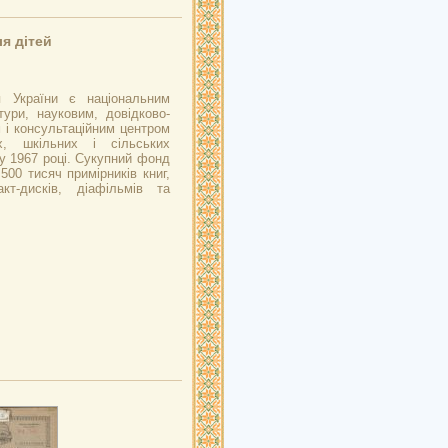
я дітей
я України є національним
тури, науковим, довідково-
м і консультаційним центром
х, шкільних і сільських
 у 1967 році. Сукупний фонд
500 тисяч примірників книг,
акт-дисків, діафільмів та
и