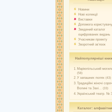
Новини
Нові колекції
Виставки
Допомога користувач
Зведений каталог
оцифрованих видань
Учасникам проекту
Зворотний зв’язок
Найпопулярніші кни
1.
Маріюпільський могиль
(58)
2.
У запашних полях
(43)
3.
Традиційні жіночі соро
Волині та Захі...
(33)
4.
Український театр. № 
Каталог: алфавітн