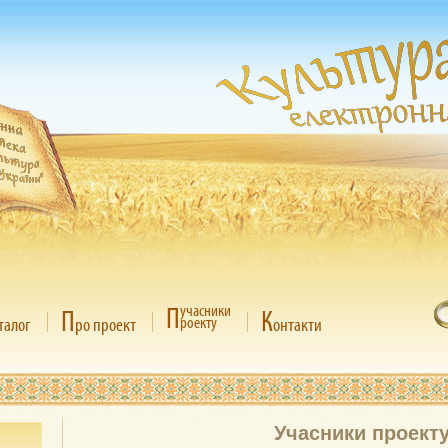
П
учасники
П
К
роекту
талог
ро проект
онтакти
Учасники проект