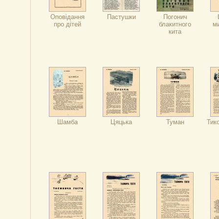
Оповідання
Пастушки
Погонич
про дітей
блакитного
м
кита
Шамба
Цяцька
Туман
Тик