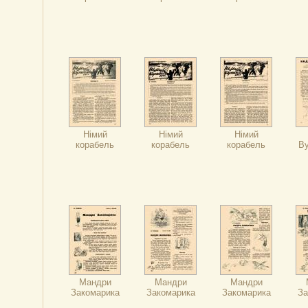
Німий
Німий
Німий
корабель
корабель
корабель
В
Мандри
Мандри
Мандри
Закомарика
Закомарика
Закомарика
За