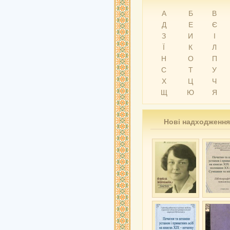
А
Б
В
Д
Е
Є
З
И
І
Ї
К
Л
Н
О
П
С
Т
У
Х
Ц
Ч
Щ
Ю
Я
Нові надходження