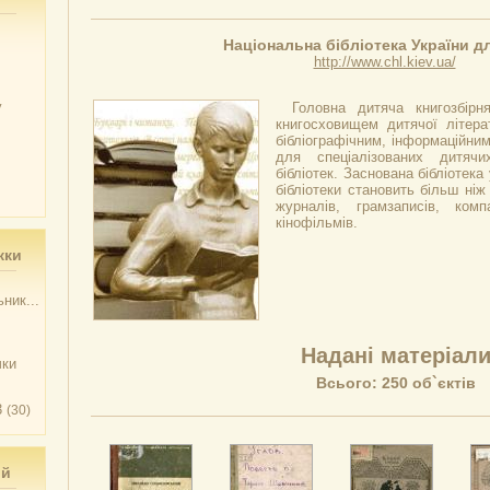
Національна бібліотека України дл
http://www.chl.kiev.ua/
у
Головна дитяча книгозбірн
книгосховищем дитячої літера
бібліографічним, інформаційни
для спеціалізованих дитячи
бібліотек. Заснована бібліотека
бібліотеки становить більш ніж 
журналів, грамзаписів, комп
кінофільмів.
жки
ник...
Надані матеріал
чки
Всього: 250 об`єктів
3
(30)
ий