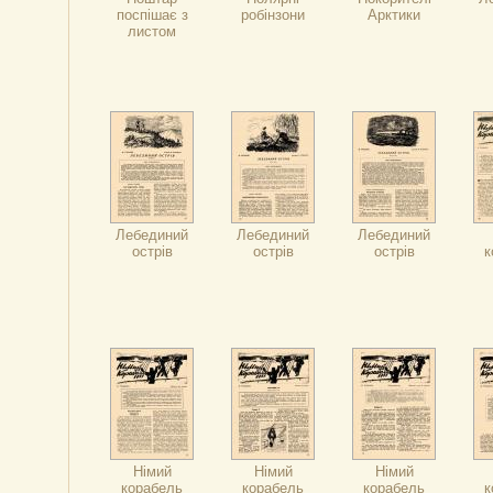
поспішає з
робінзони
Арктики
листом
Лебединий
Лебединий
Лебединий
острів
острів
острів
к
Німий
Німий
Німий
корабель
корабель
корабель
к