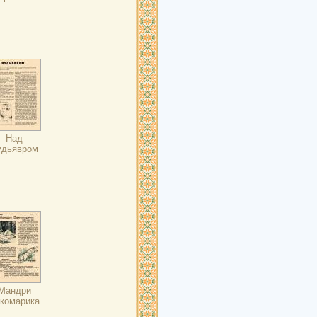
Над
удьявром
Мандри
комарика