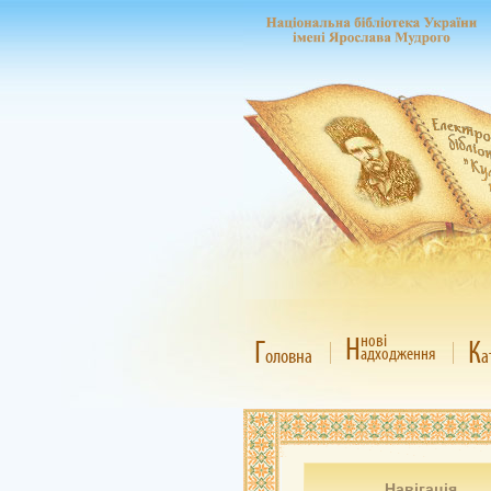
Н
нові
Г
К
адходження
оловна
а
Навігація