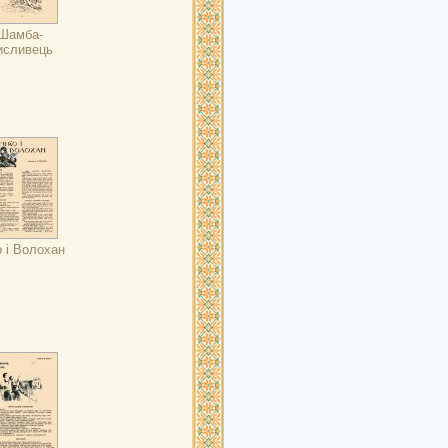
Шамба-
исливець
о і Волохан