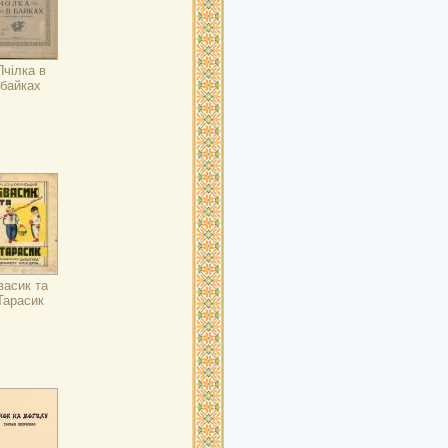
Пчілка в
байках
васик та
Тарасик