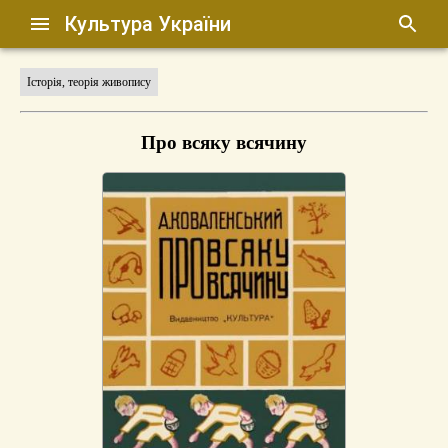
Культура України
Історія, теорія живопису
Про всяку всячину