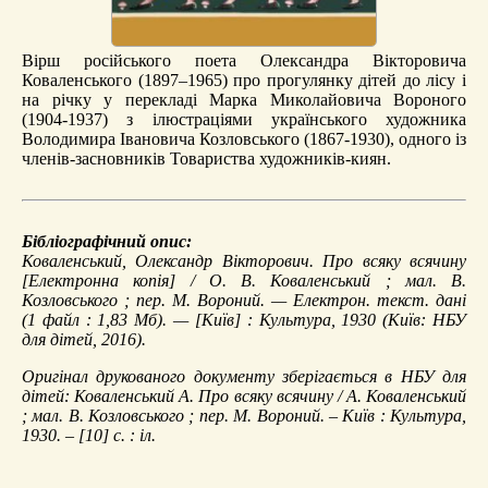
Вірш російського поета Олександра Вікторовича
Коваленського (1897–1965) про прогулянку дітей до лісу і
на річку у перекладі Марка Миколайовича Вороного
(1904-1937) з ілюстраціями українського художника
Володимира Івановича Козловського (1867-1930), одного із
членів-засновників Товариства художників-киян.
Бібліографічний опис:
Коваленський, Олександр Вікторович.
Про всяку всячину
[Електронна копія] / О. В. Коваленський ; мал. В.
Козловського ; пер. М. Вороний. — Електрон. текст. дані
(1 файл : 1,83 Мб). — [Київ] : Культура, 1930 (Київ: НБУ
для дітей, 2016).
Оригінал друкованого документу зберігається в НБУ для
дітей: Коваленський А. Про всяку всячину / А. Коваленський
; мал. В. Козловського ; пер. М. Вороний. – Київ : Культура,
1930. – [10] с. : іл.