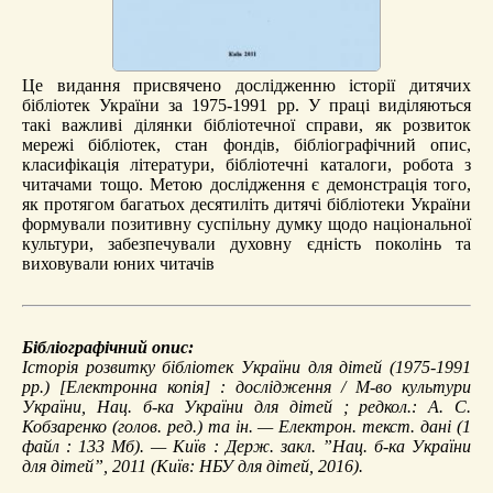
Це видання присвячено дослідженню історії дитячих
бібліотек України за 1975-1991 рр. У праці виділяються
такі важливі ділянки бібліотечної справи, як розвиток
мережі бібліотек, стан фондів, бібліографічний опис,
класифікація літератури, бібліотечні каталоги, робота з
читачами тощо. Метою дослідження є демонстрація того,
як протягом багатьох десятиліть дитячі бібліотеки України
формували позитивну суспільну думку щодо національної
культури, забезпечували духовну єдність поколінь та
виховували юних читачів
Бібліографічний опис:
Історія розвитку бібліотек України для дітей (1975-1991
рр.)
[Електронна копія] : дослідження / М-во культури
України, Нац. б-ка України для дітей ; редкол.: А. С.
Кобзаренко (голов. ред.) та ін. — Електрон. текст. дані (1
файл : 133 Мб). — Київ : Держ. закл. ”Нац. б-ка України
для дітей”, 2011 (Київ: НБУ для дітей, 2016).