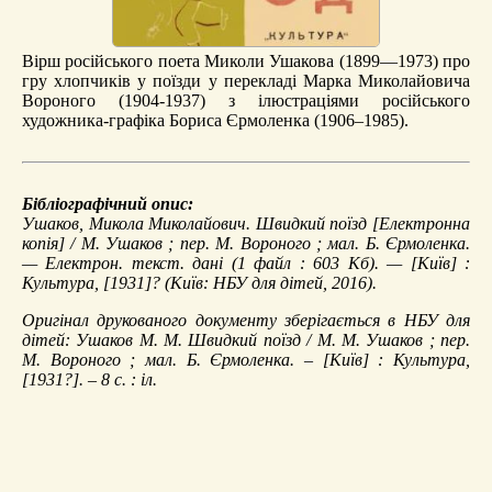
Вірш російського поета Миколи Ушакова (1899—1973) про
гру хлопчиків у поїзди у перекладі Марка Миколайовича
Вороного (1904-1937) з ілюстраціями російського
художника-графіка Бориса Єрмоленка (1906–1985).
Бібліографічний опис:
Ушаков, Микола Миколайович.
Швидкий поїзд
[Електронна
копія] / М. Ушаков ; пер. М. Вороного ; мал. Б. Єрмоленка.
— Електрон. текст. дані (1 файл : 603 Кб). — [Київ] :
Культура, [1931]? (Київ: НБУ для дітей, 2016).
Оригінал друкованого документу зберігається в НБУ для
дітей: Ушаков М. М. Швидкий поїзд / М. М. Ушаков ; пер.
М. Вороного ; мал. Б. Єрмоленка. – [Київ] : Культура,
[1931?]. – 8 с. : іл.