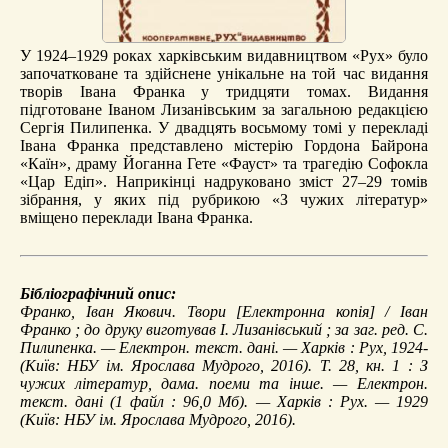
У 1924–1929 роках харківським видавництвом «Рух» було
започатковане та здійснене унікальне на той час видання
творів Івана Франка у тридцяти томах. Видання
підготоване Іваном Лизанівським за загальною редакцією
Сергія Пилипенка. У двадцять восьмому томі у перекладі
Івана Франка представлено містерію Гордона Байрона
«Каїн», драму Йоганна Гете «Фауст» та трагедію Софокла
«Цар Едіп». Наприкінці надруковано зміст 27–29 томів
зібрання, у яких під рубрикою «З чужих літератур»
вміщено переклади Івана Франка.
Бібліографічний опис:
Франко, Іван Якович.
Твори
[Електронна копія] / Іван
Франко ; до друку виготував І. Лизанівський ; за заг. ред. С.
Пилипенка. — Електрон. текст. дані. — Харків : Рух, 1924-
(Київ: НБУ ім. Ярослава Мудрого, 2016). Т. 28, кн. 1 :
З
чужих літератур
, дама. поеми та інше. — Електрон.
текст. дані (1 файл : 96,0 Мб). — Харків : Рух. — 1929
(Київ: НБУ ім. Ярослава Мудрого, 2016).