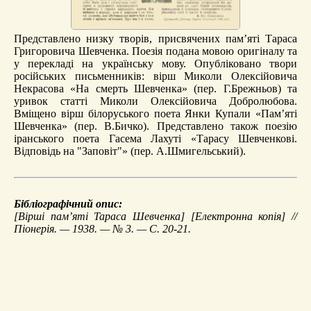
Представлено низку творів, присвячених пам’яті Тараса
Григоровича Шевченка. Поезія подана мовою оригіналу та
у перекладі на українську мову. Опубліковано твори
російських письменників: вірш Миколи Олексійовича
Некрасова «На смерть Шевченка» (пер. Г.Брежньов) та
уривок статті Миколи Олексійовича Добролюбова.
Вміщено вірш білоруського поета Янки Купали «Пам’яті
Шевченка» (пер. В.Бичко). Представлено також поезію
іранського поета Гасема Лахуті «Тарасу Шевченкові.
Відповідь на "Заповіт"» (пер. А.Шмигельський).
Бібліографічний опис:
[Вірші пам’яті Тараса Шевченка]
[Електронна копія] //
Піонерія. — 1938. — № 3. — С. 20-21.