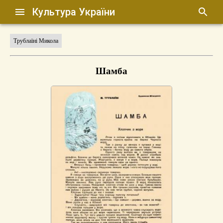
Культура України
Трублаїні Микола
Шамба