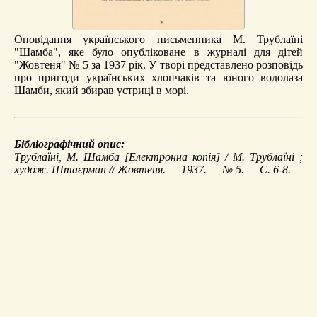
Оповідання українського письменника М. Трублаїні
"Шамба", яке було опубліковане в журналі для дітей
"Жовтеня" № 5 за 1937 рік. У творі представлено розповідь
про пригоди українських хлопчаків та юного водолаза
Шамби, який збирав устриці в морі.
Бібліографічний опис:
Трублаїні, М.
Шамба
[Електронна копія] / М. Трублаїні ;
худож. Штаєрман // Жовтеня. — 1937. — № 5. — С. 6-8.