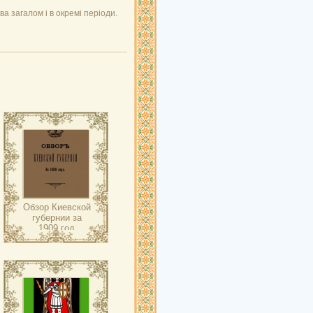
а загалом і в окремі періоди.
Обзор Киевской
губернии за
1909 год