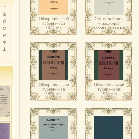
Г
Ж
Обзор Киевской
Смета доходов
Й
губернии за
и расходов
1912 год
города Киева на
М
1905 год
Р
Ф
Ш
Обзор Киевской
Обзор Киевской
губернии за
губернии за
1898 год
1910 год