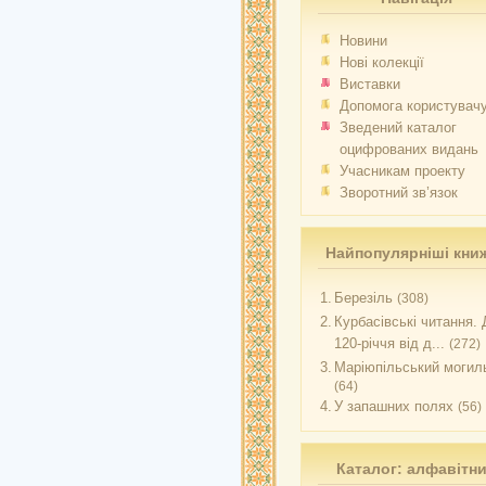
Новини
Нові колекції
Виставки
Допомога користувач
Зведений каталог
оцифрованих видань
Учасникам проекту
Зворотний зв’язок
Найпопулярніші кни
1.
Березіль
(308)
2.
Курбасівські читання. 
120-річчя від д...
(272)
3.
Маріюпільський могиль
(64)
4.
У запашних полях
(56)
Каталог: алфавітн