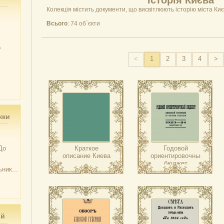
Історія Києва
Колекція містить документи, що висвітлюють історію міста Києв
Всього
: 74 об`єкти
у
<
1
2
3
4
>
жки
До
Краткое
Годовой
описание Киева
ориентировочный
бюджет
ник...
Киевской
губернии по
местным
средствам на
1923-24
бюджетный год
ий