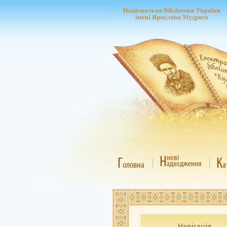
Н
нові
Г
К
адходження
оловна
а
Навігація