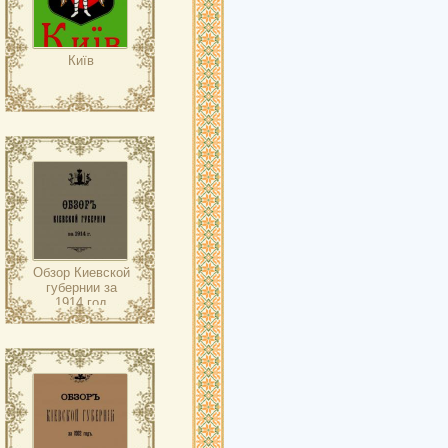
Київ
Обзор Киевской
губернии за
1914 год