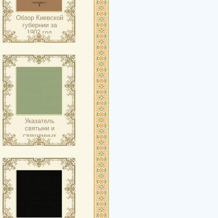
Обзор Киевской
губернии за
1902 год
Указатель
святыни и
священных
достопамятностей
Киева, как в
самом городе,
так и в его
окрестностях,
для
поклонников,
посещающих
святые места
киевские