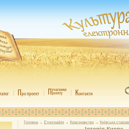
П
учасники
П
К
роекту
талог
ро проект
онтакти
Головна
→
Етнографія
→
Краєзнавство
→
Київська старов