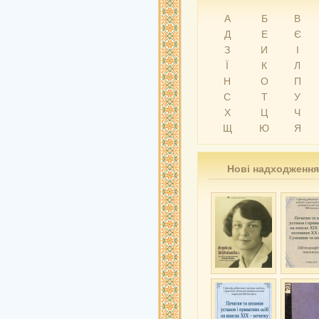
А
Б
В
Д
Е
Є
З
И
І
Ї
К
Л
Н
О
П
С
Т
У
Х
Ц
Ч
Щ
Ю
Я
Нові надходження