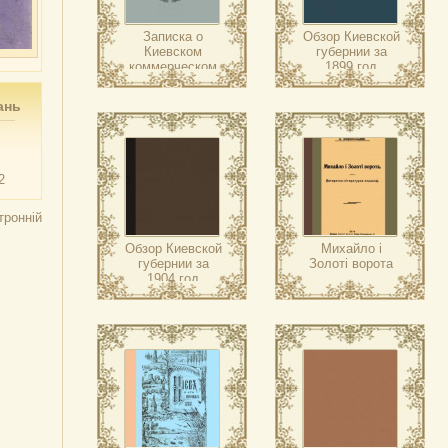
Записка о
Обзор Киевской
Киевском
губернии за
коммерческом
1899 год
институте (1910
г.)
ань
2
тронній
Обзор Киевской
Михайло і
губернии за
Золоті ворота
1904 год