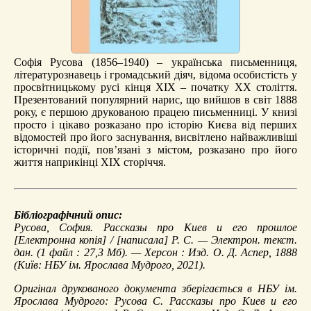
Софія Русова (1856–1940) – українська письменниця,
літературознавець і громадський діяч, відома особистість у
просвітницькому русі кінця XIX – початку XX століття.
Презентований популярний нарис, що вийшов в світ 1888
року, є першою друкованою працею письменниці. У книзі
просто і цікаво розказано про історію Києва від перших
відомостей про його заснування, висвітлено найважливіші
історичні події, пов’язані з містом, розказано про його
життя наприкінці ХІХ сторіччя.
Бібліографічний опис:
Русова, София.
Рассказы про Киев и его прошлое
[Електронна копія] / [написала] Р. С. — Электрон. текст.
дан. (1 файл : 27,3 Мб). — Херсон : Изд. О. Д. Аспер, 1888
(Київ: НБУ ім. Ярослава Мудрого, 2021).
Оригінал друкованого документа зберігається в НБУ ім.
Ярослава Мудрого: Русова С. Рассказы про Киев и его