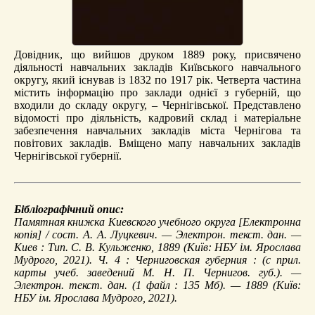
Довідник, що вийшов друком 1889 року, присвячено
діяльності навчальних закладів Київського навчального
округу, який існував із 1832 по 1917 рік. Четверта частина
містить інформацію про заклади однієї з губерній, що
входили до складу округу, – Чернігівської. Представлено
відомості про діяльність, кадровий склад і матеріальне
забезпечення навчальних закладів міста Чернігова та
повітових закладів. Вміщено мапу навчальних закладів
Чернігівської губернії.
Бібліографічний опис:
Памятная книжка Киевского учебного округа
[Електронна
копія] / сост. А. А. Луцкевич. — Электрон. текст. дан. —
Киев : Тип. С. В. Кульженко, 1889 (Київ: НБУ ім. Ярослава
Мудрого, 2021). Ч. 4 :
Черниговская губерния
: (с прил.
карты учеб. заведений М. Н. П. Чернигов. губ.). —
Электрон. текст. дан. (1 файл : 135 Мб). — 1889 (Київ:
НБУ ім. Ярослава Мудрого, 2021).