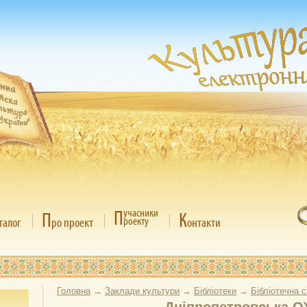
П
учасники
П
К
роекту
талог
ро проект
онтакти
Головна
→
Заклади культури
→
Бібліотеки
→
Бібліотечна 