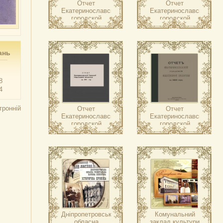
Отчет
Отчет
Екатеринославской
Екатеринославской
городской
городской
общественной
общественной
библиотеки ….
библиотеки ….
ань
8
4
тронній
Отчет
Отчет
Екатеринославской
Екатеринославской
городской
городской
общественной
общественной
библиотеки ….
библиотеки ….
Дніпропетровська
Комунальний
обласна
заклад культури