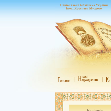
Н
нові
Г
К
адходження
оловна
а
Навігація