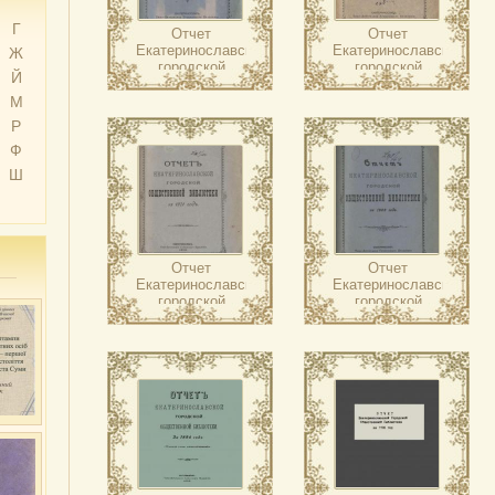
Г
Отчет
Отчет
Екатеринославской
Екатеринославской
Ж
городской
городской
Й
общественной
общественной
библиотеки ….
библиотеки ….
М
Р
Ф
Ш
Отчет
Отчет
Екатеринославской
Екатеринославской
городской
городской
общественной
общественной
библиотеки ….
библиотеки ….