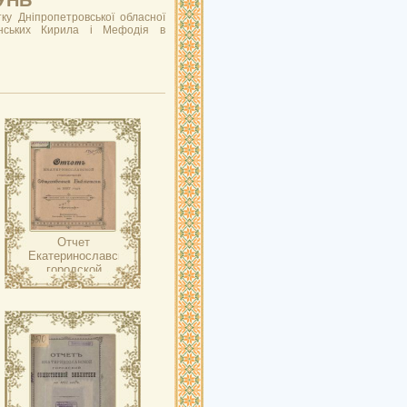
ОУНБ
ку Дніпропетровської обласної
’янських Кирила і Мефодія в
Отчет
Екатеринославской
городской
общественной
библиотеки ….