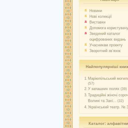
Новини
Нові колекції
Виставки
Допомога користувач
Зведений каталог
оцифрованих видань
Учасникам проекту
Зворотний зв’язок
Найпопулярніші кни
1.
Маріюпільський могиль
(57)
2.
У запашних полях
(39)
3.
Традиційні жіночі соро
Волині та Захі...
(32)
4.
Український театр. № 
Каталог: алфавітн