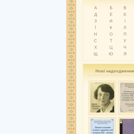
А
Б
В
Д
Е
Є
З
И
І
Ї
К
Л
Н
О
П
С
Т
У
Х
Ц
Ч
Щ
Ю
Я
Нові надходження