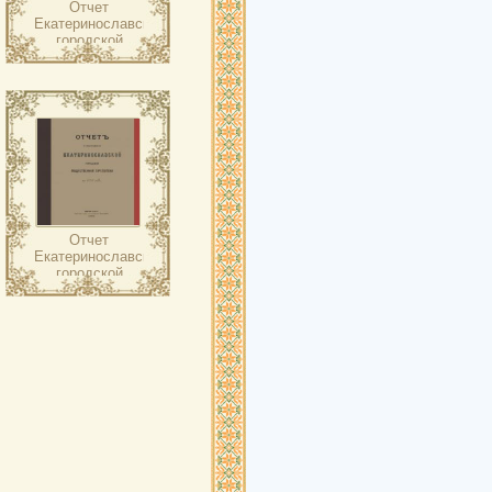
Отчет
Екатеринославской
городской
общественной
библиотеки ….
Отчет
Екатеринославской
городской
общественной
библиотеки ….