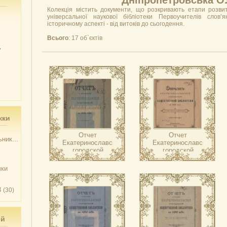
Дніпропетровська 
Колекція містить документи, що розкривають етапи розвит
універсальної наукової бібліотеки Первоучителів слов
історичному аспекті - від витоків до сьогодення.
Всього
: 17 об`єктів
у
жки
Отчет
Отчет
ник...
Екатеринославской
Екатеринославской
городской
городской
общественной
общественной
библиотеки ….
библиотеки ….
чки
3
(30)
ий