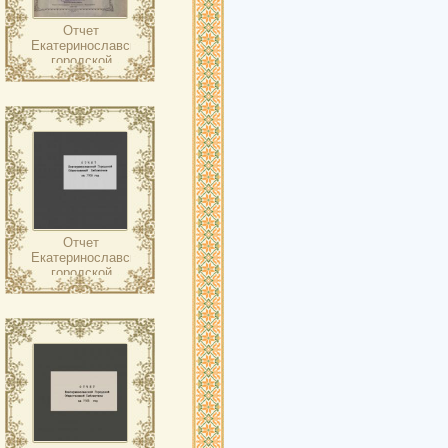
Отчет
Екатеринославской
городской
общественной
библиотеки ….
Отчет
Екатеринославской
городской
общественной
библиотеки ….