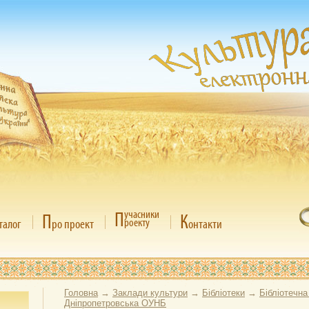
П
учасники
П
К
роекту
талог
ро проект
онтакти
Головна
→
Заклади культури
→
Бібліотеки
→
Бібліотечна
Дніпропетровська ОУНБ