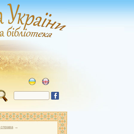
 справа
→