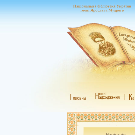
Н
нові
Г
К
адходження
оловна
а
Навігація