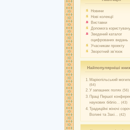
Новини
Нові колекції
Виставки
Допомога користувач
Зведений каталог
оцифрованих видань
Учасникам проекту
Зворотний зв’язок
Найпопулярніші кни
1.
Маріюпільський могиль
(64)
2.
У запашних полях
(56)
3.
Праці Першої конферен
наукових бібліо...
(43)
4.
Традиційні жіночі соро
Волині та Захі...
(42)