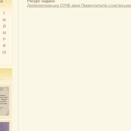
ий
Ресурс надано
Дніпропетровська ОУНБ імені Первоучителів слов’янськи
Г
Ж
Й
М
Р
Ф
Ш