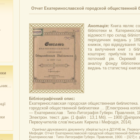
Отчет Екатеринославской городской общественной б
Анотація:
Книга являє со
у
бібліотеки м. Катериносл
відомості про склад бібліо
періодичних видань у 189
книжок, про відвідування т
та вилучення книг з біб
кошторис прибутків та ви
поточний рік. Окремий 
аналізу фонду бібліотек
видань та статистиці книго
жки
ник...
Бібліографічний опис:
Екатеринославская городская общественная библиотека.
ції
городской общественной библиотеки …
[Електронна копія]
— Екатеринослав : Типо-Литографія Губерн. Правленія, 18
чки
Электрон. текст. дан. (1 файл : 13,1 Мб). — 1900 (Дніпро
Первоучителів слов’янських Кирила і Мефодія, 2014).
Оригінал друкованого документу зберігається в ДОУНБ ім. Первоуч
Мефодія: Отчет Екатеринославской городской общественной библиот
Екатеринослав : Типо-Литографія Губерн. Правленія, 1900. – [327] с. р