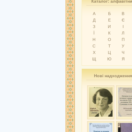
Каталог: алфавітн
А
Б
В
Д
Е
Є
З
И
І
Ї
К
Л
Н
О
П
С
Т
У
Х
Ц
Ч
Щ
Ю
Я
Нові надходження