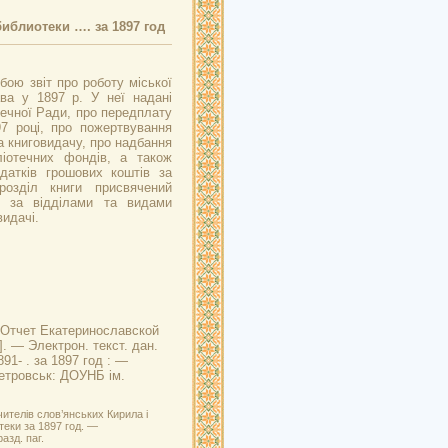
иблиотеки …. за 1897 год
бою звіт про роботу міської
ава у 1897 р. У неї надані
течної Ради, про передплату
7 році, про пожертвування
а книговидачу, про надбання
ліотечних фондів, а також
датків грошових коштів за
розділ книги присвячений
и за відділами та видами
видачі.
Отчет Екатеринославской
. — Электрон. текст. дан.
91- . за 1897 год : —
петровськ: ДОУНБ ім.
ителів слов’янських Кирила і
еки за 1897 год. —
азд. паг.