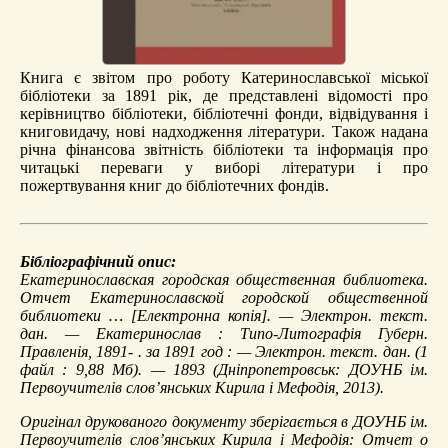
Книга є звітом про роботу Катеринославської міської
бібліотеки за 1891 рік, де представлені відомості про
керівництво бібліотеки, бібліотечні фонди, відвідування і
книговидачу, нові надходження літератури. Також надана
річна фінансова звітність бібліотеки та інформація про
читацькі переваги у виборі літератури і про
пожертвування книг до бібліотечних фондів.
Бібліографічний опис:
Екатеринославская городская общественная библиотека.
Отчет Екатеринославской городской общественной
библиотеки …
[Електронна копія]. — Электрон. текст.
дан. — Екатеринослав : Типо-Литографія Губерн.
Правленія, 1891- . за 1891 год : — Электрон. текст. дан. (1
файл : 9,88 Мб). — 1893 (Дніпропетровськ: ДОУНБ ім.
Первоучителів слов’янських Кирила і Мефодія, 2013).
Оригінал друкованого документу зберігається в ДОУНБ ім.
Первоучителів слов’янських Кирила і Мефодія: Отчет о