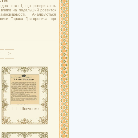
сть
лядові статті, що розкривають
го вплив на подальший розвиток
мосвідомості. Аналізуються
аписи Тараса Григоровича, що
7
>
Т. Г. Шевченко