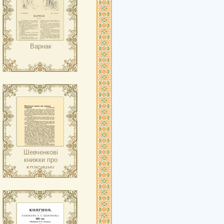
Варнак
Шевченкові
книжки про
класичну
старовину