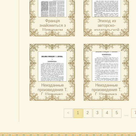
Франція
Эпизод из
знайомиться з
авторско-
Шевченком
издательской
деятельности Т.
Г. Шевченко
Неизданные
Неизданные
произведения Т.
произведения Т.
Г. Шевченко.
Г. Шевченка.
Близнецы
Близнецы
<
1
2
3
4
5
...