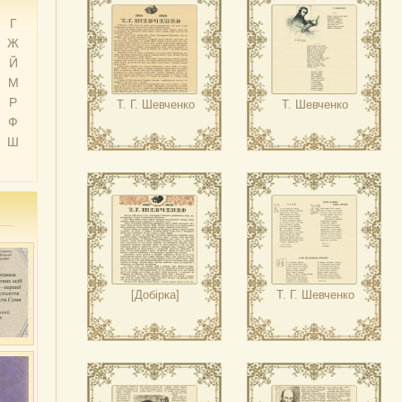
Г
Ж
Й
М
Р
Т. Г. Шевченко
Т. Шевченко
Ф
Ш
[Добірка]
Т. Г. Шевченко