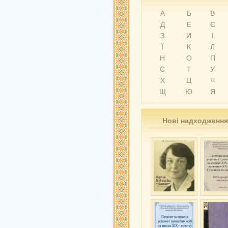
А
Б
В
Д
Е
Є
З
И
І
Ї
К
Л
Н
О
П
С
Т
У
Х
Ц
Ч
Щ
Ю
Я
Нові надходження