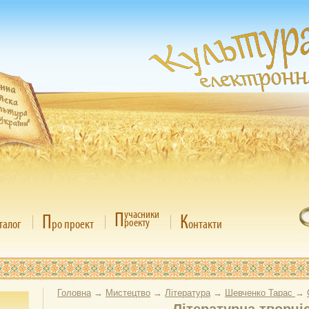
П
учасники
П
К
роекту
талог
ро проект
онтакти
Головна
→
Мистецтво
→
Література
→
Шевченко Тарас
→