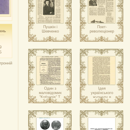
Пушкін і
Поет-
ань
Шевченко
революціонер
9
5
тронній
Один з
Ідея
маловідомих
українського
”Кобзарів” Т.
журналу в
Шевченка
Шевченка