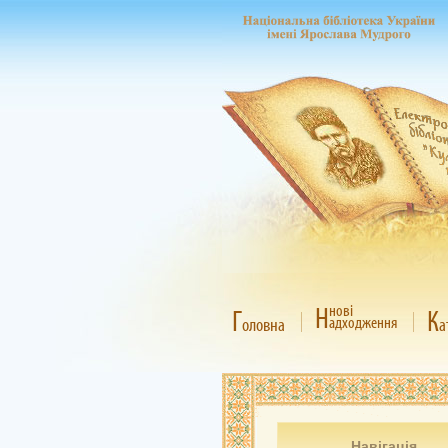
Н
нові
Г
К
адходження
оловна
а
Навігація