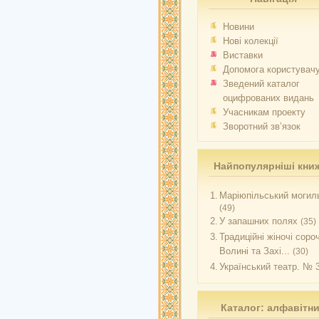
Новини
Нові колекції
Виставки
Допомога користувач
Зведений каталог
оцифрованих видань
Учасникам проекту
Зворотний зв’язок
Найпопулярніші кни
1.
Маріюпільський могиль
(49)
2.
У запашних полях
(35)
3.
Традиційні жіночі соро
Волині та Захі...
(30)
4.
Український театр. № 
Каталог: алфавітн