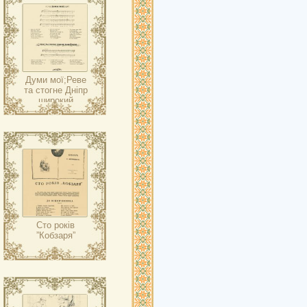
Думи мої;Реве
та стогне Дніпр
широкий
Сто років
”Кобзаря”