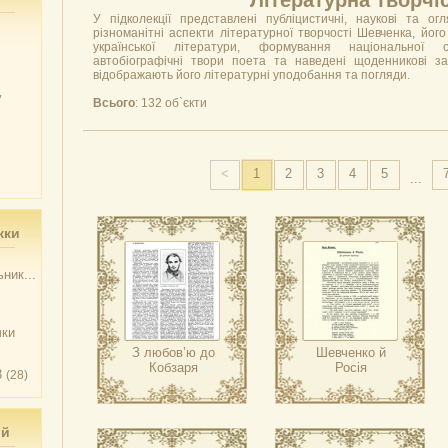
Літературна творчі
У підколекції представлені публіцистичні, наукові та ог
різноманітні аспекти літературної творчості Шевченка, йо
української літератури, формування національної са
автобіографічні твори поета та наведені щоденникові з
відображають його літературні уподобання та погляди.
у
Всього
: 132 об`єкти
<
1
2
3
4
5
...
жки
ник...
чки
З любов’ю до
Шевченко й
Кобзаря
Росія
3
(28)
ий