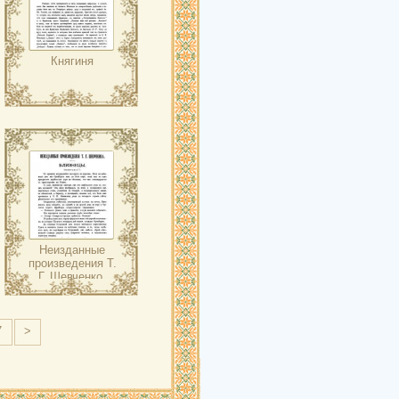
Княгиня
Неизданные
произведения Т.
Г. Шевченко.
Близнецы
7
>