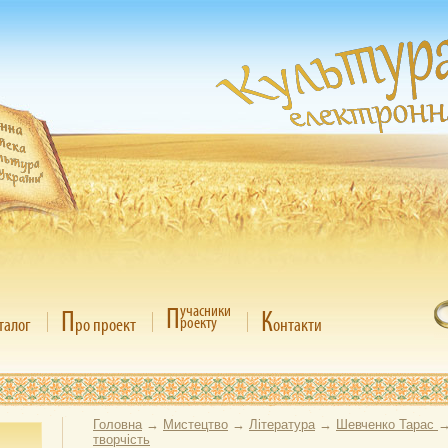
П
учасники
П
К
роекту
талог
ро проект
онтакти
Головна
→
Мистецтво
→
Література
→
Шевченко Тарас
творчість