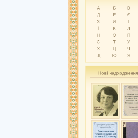
А
Б
В
Д
Е
Є
З
И
І
Ї
К
Л
Н
О
П
С
Т
У
Х
Ц
Ч
Щ
Ю
Я
Нові надходження