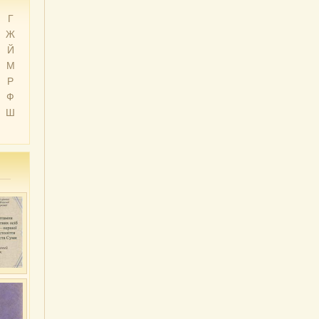
Г
Ж
Й
М
Р
Ф
Ш