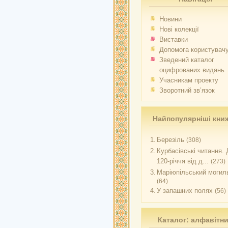
Новини
Нові колекції
Виставки
Допомога користувач
Зведений каталог
оцифрованих видань
Учасникам проекту
Зворотний зв’язок
Найпопулярніші кни
1.
Березіль
(308)
2.
Курбасівські читання. 
120-річчя від д...
(273)
3.
Маріюпільський могиль
(64)
4.
У запашних полях
(56)
Каталог: алфавітн