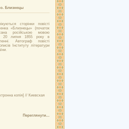
ко. Близнецы
ікуються сторінки повісті
енка «Близнецы» (початок
исана російською мовою
– 20 липня 1855 року в
ленні. Автограф повісті
описів Інституту літератури
їни.
тронна копія] // Киевская
Переглянути...