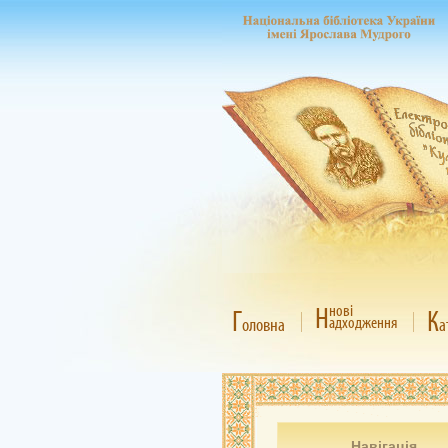
Н
нові
Г
К
адходження
оловна
а
Навігація