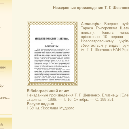
Неизданные произведения Т. Г. Шевчен
Анотація:
Вперше публ
у
Тараса Григоровича Шевч
повісті). Повість нап
орієнтовно 10 червня 
Новопетровському укріп
зберігається у відділі рук
ім. Т. Г. Шевченка НАН Укра
жки
До
Бібліографічний опис:
Неизданные произведения Т. Г. Шевченко. Близнецы
[Елек
ник...
старина. — 1886. — Т. 16. Октябрь. — С. 199-251.
Ресурс надано
НБУ ім. Ярослава Мудрого
ий