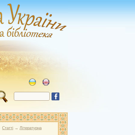
→
Статті
→
Літературна