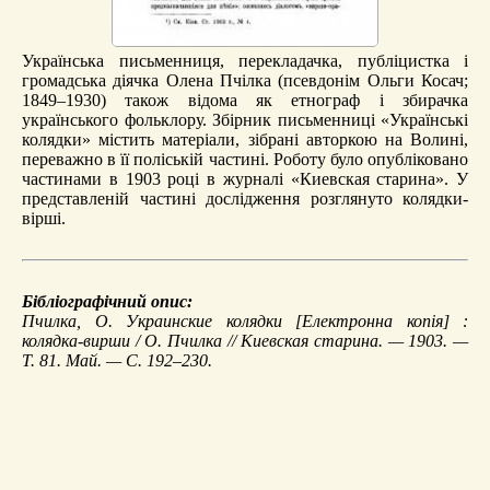
Українська письменниця, перекладачка, публіцистка і
громадська діячка Олена Пчілка (псевдонім Ольги Косач;
1849–1930) також відома як етнограф і збирачка
українського фольклору. Збірник письменниці «Українські
колядки» містить матеріали, зібрані авторкою на Волині,
переважно в її поліській частині. Роботу було опубліковано
частинами в 1903 році в журналі «Киевская старина». У
представленій частині дослідження розглянуто колядки-
вірші.
Бібліографічний опис:
Пчилка, О.
Украинские колядки
[Електронна копія] :
колядка-вирши / О. Пчилка // Киевская старина. — 1903. —
Т. 81. Май. — С. 192–230.