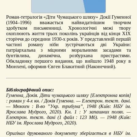
Роман-тетралогія «Діти Чумацького шляху» Докії Гуменної
(1904–1996) вважається найвидатнішим творчим
здобутком письменниці. Хронологічні межі твору
охоплюють життя трьох поколінь українців від кінця ХІХ
сторіччя до середини 1930-х років. У представленій першій
частині роману ніби зустрічаються дві України:
патріархальна з міцними моральними засадами та
бунтівлива, динамічна, розбурхана пристрастями.
Обкладинку першого видання, що вийшло 1948 року в
Мюнхені, оформив Євген Блакитний (Наконечний).
Бібліографічний опис:
Гуменна, Докія.
Діти чумацького шляху
[Електронна копія]
: роман у 4-х кн. / Докія Гуменна. — Електрон. текст. дані.
— Мюнхен : В-во ”Укр. трибуна”, 1948 (Київ: НБУ ім.
Ярослава Мудрого, 2020). Кн. 1 :
У запашних полях
. —
Електрон. текст. дані (1 файл : 123 Мб). — 1948 (Київ:
НБУ ім. Ярослава Мудрого, 2020).
Оригінал друкованого документу зберігається в НБУ ім.