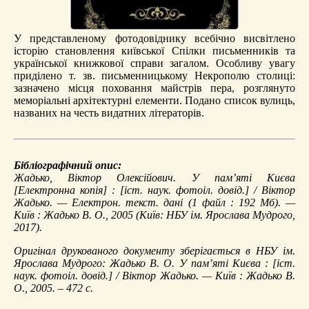
У представленому фотодовіднику всебічно висвітлено
історію становлення київської Спілки письменників та
української книжкової справи загалом. Особливу увагу
приділено т. зв. письменницькому Некрополю столиці:
зазначено місця поховання майстрів пера, розглянуто
меморіальні архітектурні елементи. Подано список вулиць,
названих на честь видатних літераторів.
Бібліографічний опис:
Жадько, Віктор Олексійович.
У пам’яті Києва
[Електронна копія] : [іст. наук. фотоіл. довід.] / Віктор
Жадько. — Електрон. текст. дані (1 файл : 192 Мб). —
Київ : Жадько В. О., 2005 (Київ: НБУ ім. Ярослава Мудрого,
2017).
Оригінал друкованого документу зберігається в НБУ ім.
Ярослава Мудрого: Жадько В. О. У пам’яті Києва : [іст.
наук. фотоіл. довід.] / Віктор Жадько. — Київ : Жадько В.
О., 2005. – 472 с.