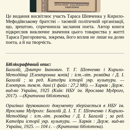
Це видання висвітлює участь Тараса Шевченка у Кирило-
Мефодіївському братстві – таємній політичній організації,
що, зрештою, спричинила заслання поета. Автор книги
підкреслив виключне значення цього товариства у житті
Тараса Григоровича, зокрема, його вплив не лише на долю
поета, а й на творчість.
Бібліографічний опис:
Багалій, Дмитро Іванович.
Т. Г. Шевченко і Кирило-
Методіївці
[Електронна копія] : іст.-літ. розвідка / Д. І.
Багалій ; за ред. Катедри історії укр. культури. —
Електрон. текст. дані (1 файл : 27,2 Мб). — Харків : Держ.
вид-во України, 1925 (Київ: НБУ ім. Ярослава Мудрого,
2017). —(Критична бібліотека).
Оригінал друкованого документу зберігається в НБУ ім.
Ярослава Мудрого: Багалій Д. І. Т. Г. Шевченко і Кирило-
Методіївці : іст.-літ. розвідка / Д. І. Багалій ; за ред.
Катедри історії укр. культури. — Харків : Держ. вид-во
України, 1925. — 104 с. – (Критична бібліотека).