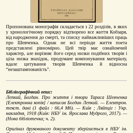
Пропонована монографія складається з 22 розділів, в яких
у хронологічному порядку відтворено все життя Кобзаря,
від народження до смерті, та списку найважливіших праць
про Шевченка. Однак не всі періоди життя поета
представлені рівномірно. Цей твір має ознайомчий
характер, але вирізняє його серед низки подібних творів і
ціла низка знахідок, продумане компонування матеріалу,
вдале цитування творів Шевченка й відносна
“незаштампованість”.
Бібліографічний опис:
Лепкий, Богдан.
Про життя і твори Тараса Шевченка
[Електронна копія] / написав Богдан Лепкий. — Електрон.
текст. дані (1 файл : 66,4 Мб). — Київ ; Ляйпціг : Укр.
накладня, 1918 (Київ: НБУ ім. Ярослава Мудрого, 2017). —
(Нова бібліотечка; ч. 2).
Оригінал друкованого документу зберігається в НБУ ім.