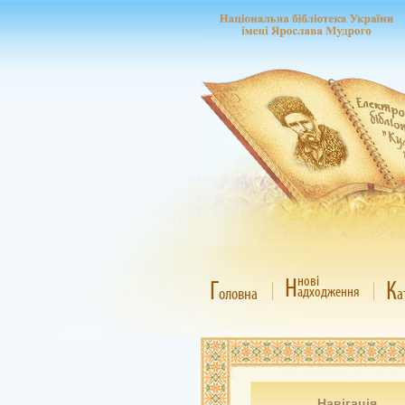
Н
нові
Г
К
адходження
оловна
а
Навігація