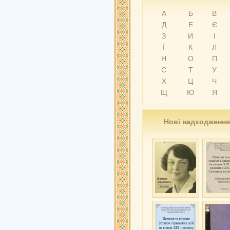
А
Б
В
Д
Е
Є
З
И
І
Ї
К
Л
Н
О
П
С
Т
У
Х
Ц
Ч
Щ
Ю
Я
Нові надходження