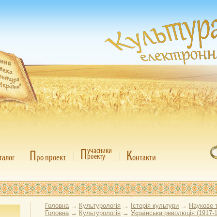
П
учасники
П
К
роекту
талог
ро проект
онтакти
Головна
→
Культурологія
→
Історія культури
→
Наукове 
Головна
→
Культурологія
→
Українська революція (1917-