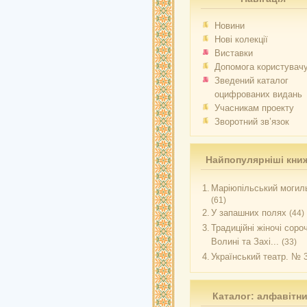
Новини
Нові колекції
Виставки
Допомога користувач
Зведений каталог
оцифрованих видань
Учасникам проекту
Зворотний зв’язок
Найпопулярніші кни
1.
Маріюпільський могиль
(61)
2.
У запашних полях
(44)
3.
Традиційні жіночі соро
Волині та Захі...
(33)
4.
Український театр. № 
Каталог: алфавітн