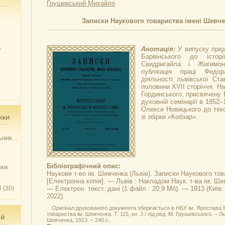
Грушевський Михайло
Записки Наукового товариства імені Шевченк
у
Анотація:
У випуску пре
Барвінського до істор
Свидригайла і Жигимон
публікація праці Федо
діяльності львівської Ста
половини XVII сторіччя. Н
Гординського, присвячену В
духовній семінарії в 1852–
Олекси Новицького до текс
жки
зі збірки «Кобзар».
ник...
Бібліографічний опис:
чки
Наукове т-во ім. Шевченка (Львів).
Записки Наукового тов
[Електронна копія]. — Львів : Накладом Наук. т-ва ім. Шевче
3
(30)
— Електрон. текст. дані (1 файл : 20,9 Мб). — 1913 (Київ
2022).
Оригінал друкованого документа зберігається в НБУ ім. Ярослава
товариства ім. Шевченка. Т. 115, кн. 3 / під ред. М. Грушевського. – Л
ий
Шевченка, 1913. – 240 с.