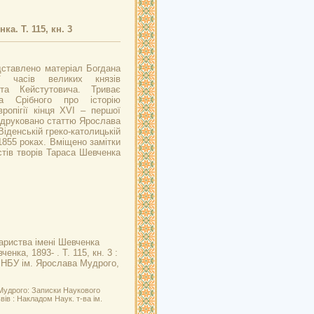
а. Т. 115, кн. 3
дставлено матеріал Богдана
ії часів великих князів
та Кейстутовича. Триває
ра Срібного про історію
вропігії кінця XVI – першої
адруковано статтю Ярослава
іденській греко-католицькій
1855 роках. Вміщено замітки
тів творів Тараса Шевченка
ариства імені Шевченка
нка, 1893- . Т. 115, кн. 3 :
: НБУ ім. Ярослава Мудрого,
 Мудрого: Записки Наукового
ьвів : Накладом Наук. т-ва ім.