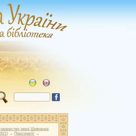
товариство імені Шевченка
1921)
→
Персоналії
→