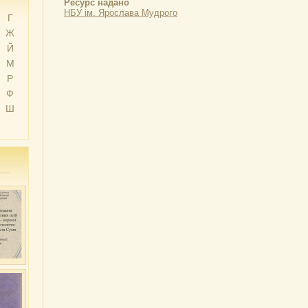
Ресурс надано
НБУ ім. Ярослава Мудрого
Г
Ж
Й
М
Р
Ф
Ш