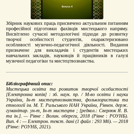
Збірник наукових праць присвячено актуальним питанням
професійної підготовки фахівців мистецького напряму.
Висвітлено сучасні методологічні підходи до розвитку
творчої особистості студентів, охарактеризовано
особливості музично-педагогічної діяльності. Видання
призначене для викладачів і студентів мистецьких
навчальних закладів, науковців й працівників в галузі
музичної педагогіки та мистецтвознавства.
Бібліографічний опис:
Мистецька освіта та розвиток творчої особистості
[Електронна копія] : зб. наук. пр. / М-во освіти і науки
України, Ін-т мистецтвознавства, фольклористики та
етнології ім. М. Т. Рильського НАН України, Рівнен. держ.
гуманітар. ун-т, Ін-т мистецтв ; [редкол.: Сверлюк Я. В.
та ін.]. — Рівне : Волин. обереги, 2018 (Рівне : РОУНБ).
Вип. 4 : — Електрон. текст. дані (1 файл : 293 Мб). — 2018
(Рівне: РОУНБ, 2021).