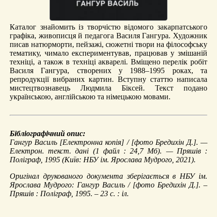
Каталог знайомить із творчістю відомого закарпатського
графіка, живописця й педагога Василя Гангура. Художник
писав натюрморти, пейзажі, сюжетні твори на філософську
тематику, чимало експериментував, працював у змішаній
техніці, а також в техніці акварелі. Вміщено перелік робіт
Василя Гангура, створених у 1988–1995 роках, та
репродукції вибраних картин. Вступну статтю написала
мистецтвознавець Людмила Біксей. Текст подано
українською, англійською та німецькою мовами.
Бібліографічний опис:
Гангур Василь
[Електронна копія] / [фото Бредихін Д.]. —
Електрон. текст. дані (1 файл : 24,7 Мб). — Пряшів :
Поліграф, 1995 (Київ: НБУ ім. Ярослава Мудрого, 2021).
Оригінал друкованого документа зберігається в НБУ ім.
Ярослава Мудрого: Гангур Василь / [фото Бредихін Д.]. –
Пряшів : Поліграф, 1995. – 23 с. : іл.