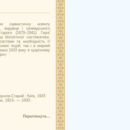
ено саркастичну новелу
а, видавця і громадського
тарого (1879–1941). Герої
і біологічної систематики,
истеми та необхідність її
нних подій, так і в мирний
вано 1933 року в щорічному
ро».
оролів-Старий : Київ, 1933
х, 1923-. — 1933.
Переглянути...