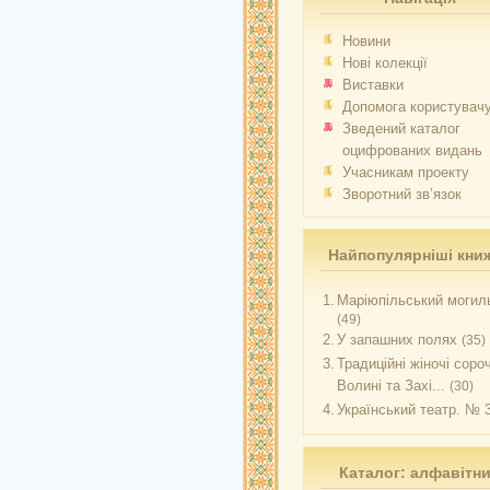
Новини
Нові колекції
Виставки
Допомога користувач
Зведений каталог
оцифрованих видань
Учасникам проекту
Зворотний зв’язок
Найпопулярніші кни
1.
Маріюпільський могиль
(49)
2.
У запашних полях
(35)
3.
Традиційні жіночі соро
Волині та Захі...
(30)
4.
Український театр. № 
Каталог: алфавітн