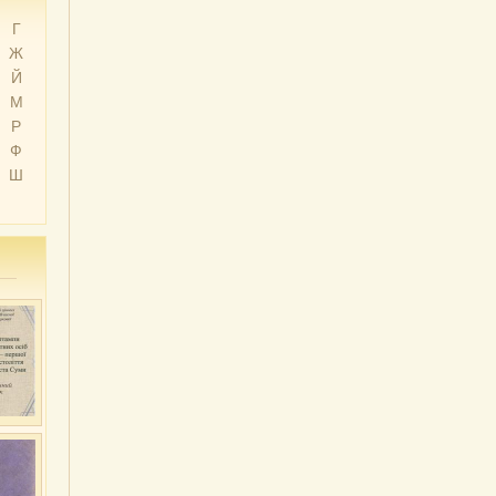
Г
Ж
Й
М
Р
Ф
Ш