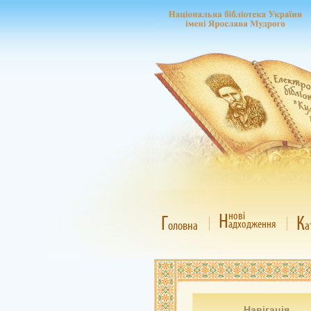
Н
нові
Г
К
адходження
оловна
а
Навігація