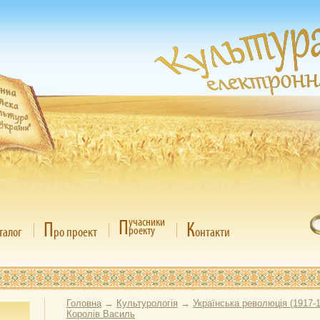
П
учасники
П
К
роекту
талог
ро проект
онтакти
Головна
→
Культурологія
→
Українська революція (1917-
Королів Василь