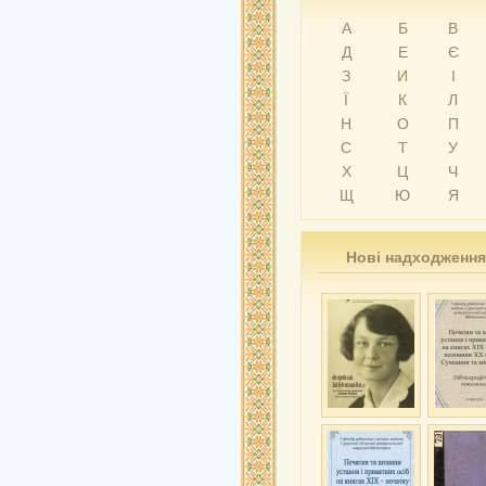
А
Б
В
Д
Е
Є
З
И
І
Ї
К
Л
Н
О
П
С
Т
У
Х
Ц
Ч
Щ
Ю
Я
Нові надходження