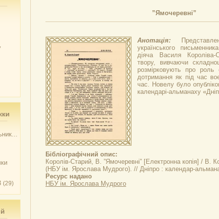
”Ямочеревні”
Анотація:
Представл
у
українського письменник
діяча Василя Короліва-С
твору, вивчаючи складнощ
розмірковують про роль с
дотримання як під час воє
час. Новелу було опубліко
календарі-альманаху «Дніп
жки
ник...
Бібліографічний опис:
Королів-Старий, В.
”Ямочеревні”
[Електронна копія] / В. К
чки
(НБУ ім. Ярослава Мудрого). //
Дніпро
: календар-альмана
Ресурс надано
3
(29)
НБУ ім. Ярослава Мудрого
ий