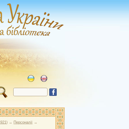
1921)
→
Персоналії
→