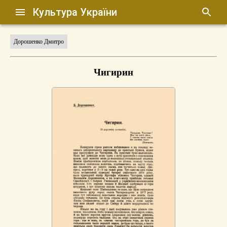
Культура України
Дорошенко Дмитро
Чигирин