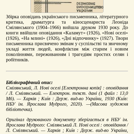
Збірка оповідань українського письменника, літературного
критика, драматурга та кіносценариста Леоніда
Смілянського (1904–1966) вийшла друком 1930 року. До
книги ввійшли оповідання «Каламут» (1926), «Нові оселі»
(1926), «На млині» (1926), «Дні відпочинку» (1927). Твори
письменника присвячено змінам у суспільстві та звичному
укладі життя людей, конфліктам між старим і новим
поколіннями, переживанням і трагедіям простих селян і
робітників.
Бібліографічний опис:
Смілянський, Л.
Нові оселі
[Електронна копія] : оповідання
/ Л. Смілянський. — Електрон. текст. дані (1 файл : 13,0
Мб). — Харків ; Київ : Держ. вид-во України, 1930 (Київ:
НБУ ім. Ярослава Мудрого, 2020). —(Масова художня
бібліотечка).
Оригінал друкованого документу зберігається в НБУ ім.
Ярослава Мудрого: Смілянський Л. Нові оселі : оповідання /
Л. Смілянський. — Харків ; Київ : Держ. вид-во України,