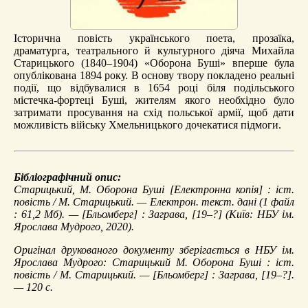
Історична повість українського поета, прозаїка,
драматурга, театрального й культурного діяча Михайла
Старицького (1840–1904) «Оборона Буші» вперше була
опублікована 1894 року. В основу твору покладено реальні
події, що відбувалися в 1654 році біля подільського
містечка-фортеці Буші, жителям якого необхідно було
затримати просування на схід польської армії, щоб дати
можливість війську Хмельницького дочекатися підмоги.
Бібліографічний опис:
Старицький, М.
Оборона Буші
[Електронна копія] : іст.
повість / М. Старицький. — Електрон. текст. дані (1 файл
: 61,2 Мб). — [Бльомберг] : Заграва, [19–?] (Київ: НБУ ім.
Ярослава Мудрого, 2020).
Оригінал друкованого документу зберігається в НБУ ім.
Ярослава Мудрого: Старицький М. Оборона Буші : іст.
повість / М. Старицький. — [Бльомберг] : Заграва, [19–?].
— 120 с.