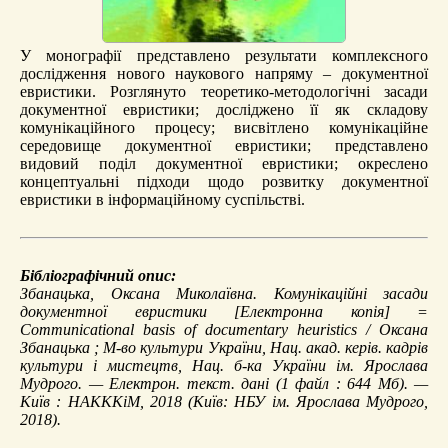
У монографії представлено результати комплексного
дослідження нового наукового напряму – документної
евристики. Розглянуто теоретико-методологічні засади
документної евристики; досліджено її як складову
комунікаційного процесу; висвітлено комунікаційне
середовище документної евристики; представлено
видовий поділ документної евристики; окреслено
концептуальні підходи щодо розвитку документної
евристики в інформаційному суспільстві.
Бібліографічний опис:
Збанацька, Оксана Миколаївна.
Комунікаційні засади
документної евристики
[Електронна копія] =
Communicational basis of documentary heuristics / Оксана
Збанацька ; М-во культури України, Нац. акад. керів. кадрів
культури і мистецтв, Нац. б-ка України ім. Ярослава
Мудрого. — Електрон. текст. дані (1 файл : 644 Мб). —
Київ : НАКККіМ, 2018 (Київ: НБУ ім. Ярослава Мудрого,
2018).