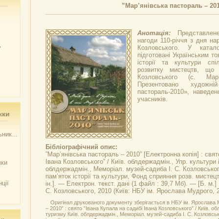
”Мар’янівська пастораль – 20
Анотація:
Представлен
нагоди 110-річчя з дня н
у
Козловського. У катало
підготовані Українським т
історії та культури сп
розвитку мистецтв, що 
Козловського (с. Мар’
Презентовано художні
пастораль-2010», наведен
учасників.
жки
ник...
Бібліографічний опис:
”Мар’янівська пастораль – 2010”
[Електронна копія] : свят
Івана Козловського” / Київ. облдержадмін., Упр. культури 
чки
облдержадмін., Меморіал. музей-садиба І. С. Козловськог
пам’яток історії та культури, Фонд сприяння розв. мистецт
ції
ін.]. — Електрон. текст. дані (1 файл : 39,7 Мб). — [Б. м.
С. Козловського, 2010 (Київ: НБУ ім. Ярослава Мудрого, 2
Оригінал друкованого документу зберігається в НБУ ім. Ярослава 
– 2010” : свято ”Івана Купала на садибі Івана Козловського” / Київ. об
туризму Київ. облдержадмін., Меморіал. музей-садиба І. С. Козловськ