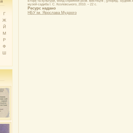
ий
історії та культури, Фонд сприяння розв. мистецтв ; [упоряд.: Будник А. 
музей-садиба І. С. Козловського, 2010. – 22 с.
Ресурс надано
НБУ ім. Ярослава Мудрого
Г
Ж
Й
М
Р
Ф
Ш