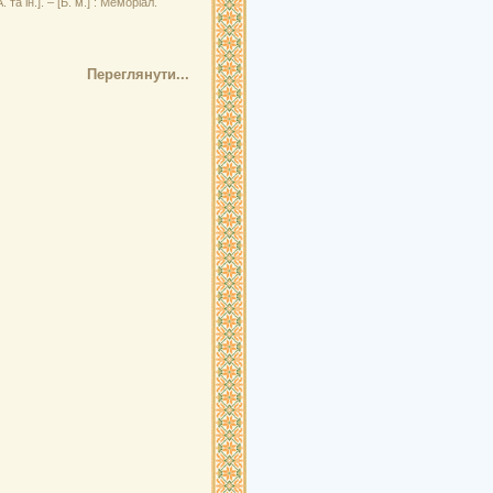
та ін.]. – [Б. м.] : Меморіал.
Переглянути...