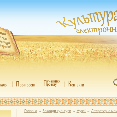
П
учасники
П
К
роекту
талог
ро проект
онтакти
Головна
→
Заклади культури
→
Музеї
→
Літературно-мем