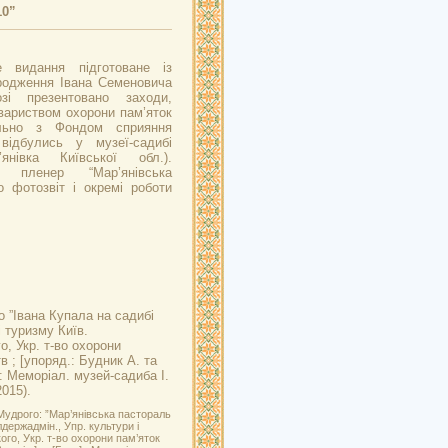
10”
е видання підготоване із
ародження Івана Семеновича
зі презентовано заходи,
овариством охорони пам’яток
ільно з Фондом сприяння
відбулись у музеї-садибі
янівка Київської обл.).
й пленер “Мар’янівська
о фотозвіт і окремі роботи
о ”Івана Купала на садибі
і туризму Київ.
о, Укр. т-во охорони
в ; [упоряд.: Будник А. та
] : Меморіал. музей-садиба І.
015).
Мудрого: ”Мар’янівська пастораль
лдержадмін., Упр. культури і
ого, Укр. т-во охорони пам’яток