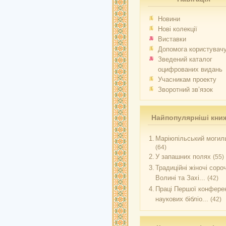
Новини
Нові колекції
Виставки
Допомога користувач
Зведений каталог
оцифрованих видань
Учасникам проекту
Зворотний зв’язок
Найпопулярніші кни
1.
Маріюпільський могиль
(64)
2.
У запашних полях
(55)
3.
Традиційні жіночі соро
Волині та Захі...
(42)
4.
Праці Першої конферен
наукових бібліо...
(42)