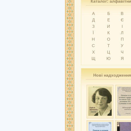
Каталог: алфавітн
А
Б
В
Д
Е
Є
З
И
І
Ї
К
Л
Н
О
П
С
Т
У
Х
Ц
Ч
Щ
Ю
Я
Нові надходження