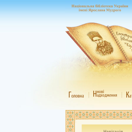
Н
нові
Г
К
адходження
оловна
а
Навігація