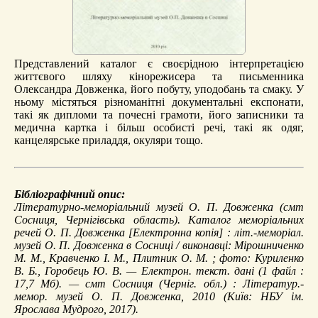
Представлений каталог є своєрідною інтерпретацією
життєвого шляху кінорежисера та письменника
Олександра Довженка, його побуту, уподобань та смаку. У
ньому містяться різноманітні документальні експонати,
такі як дипломи та почесні грамоти, його записники та
медична картка і більш особисті речі, такі як одяг,
канцелярське приладдя, окуляри тощо.
Бібліографічний опис:
Літературно-меморіальний музей О. П. Довженка (смт
Сосниця, Чернігівська область).
Каталог меморіальних
речей О. П. Довженка
[Електронна копія] : літ.-меморіал.
музей О. П. Довженка в Сосниці / виконавці: Мірошниченко
М. М., Кравченко І. М., Плитник О. М. ; фото: Куриленко
В. Б., Горобець Ю. В. — Електрон. текст. дані (1 файл :
17,7 Мб). — смт Сосниця (Черніг. обл.) : Літератур.-
мемор. музей О. П. Довженка, 2010 (Київ: НБУ ім.
Ярослава Мудрого, 2017).