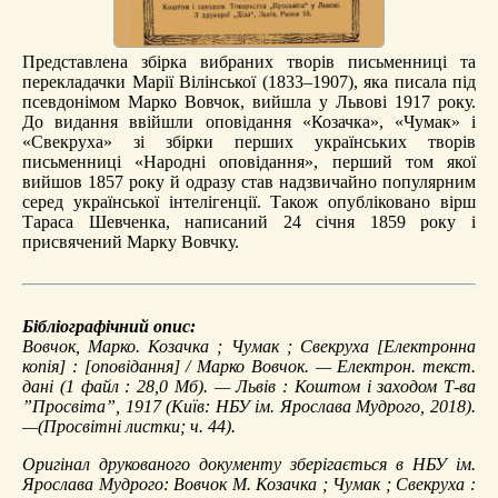
Представлена збірка вибраних творів письменниці та
перекладачки Марії Вілінської (1833–1907), яка писала під
псевдонімом Марко Вовчок, вийшла у Львові 1917 року.
До видання ввійшли оповідання «Козачка», «Чумак» і
«Свекруха» зі збірки перших українських творів
письменниці «Народні оповідання», перший том якої
вийшов 1857 року й одразу став надзвичайно популярним
серед української інтелігенції. Також опубліковано вірш
Тараса Шевченка, написаний 24 січня 1859 року і
присвячений Марку Вовчку.
Бібліографічний опис:
Вовчок, Марко.
Козачка ; Чумак ; Свекруха
[Електронна
копія] : [оповідання] / Марко Вовчок. — Електрон. текст.
дані (1 файл : 28,0 Мб). — Львів : Коштом і заходом Т-ва
”Просвіта”, 1917 (Київ: НБУ ім. Ярослава Мудрого, 2018).
—(Просвітні листки; ч. 44).
Оригінал друкованого документу зберігається в НБУ ім.
Ярослава Мудрого: Вовчок М. Козачка ; Чумак ; Свекруха :