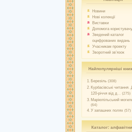
Новини
Нові колекції
Виставки
Допомога користувач
Зведений каталог
оцифрованих видань
Учасникам проекту
Зворотний зв’язок
Найпопулярніші кни
1.
Березіль
(308)
2.
Курбасівські читання. 
120-річчя від д...
(275)
3.
Маріюпільський могиль
(64)
4.
У запашних полях
(57)
Каталог: алфавітн