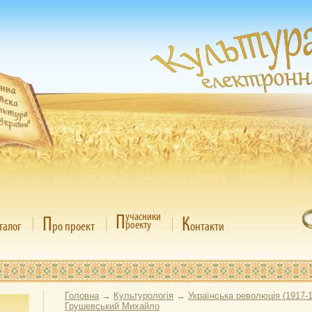
П
учасники
П
К
роекту
талог
ро проект
онтакти
Головна
→
Культурологія
→
Українська революція (1917-
Грушевський Михайло