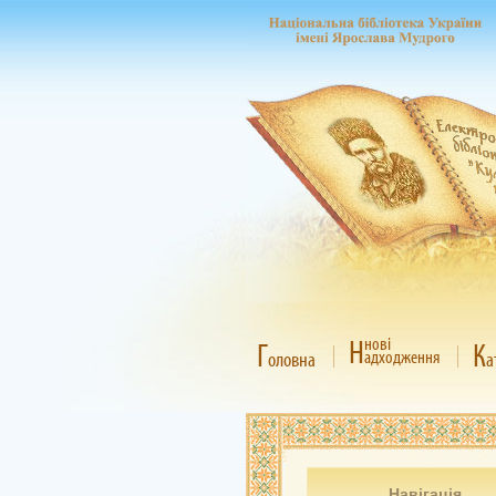
Н
нові
Г
К
адходження
оловна
а
Навігація