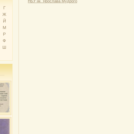
НБУ ім. Ярослава Мудрого
Г
Ж
Й
М
Р
Ф
Ш