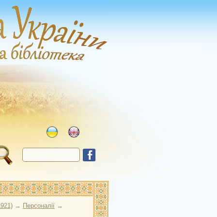
1921)
→
Персоналії
→