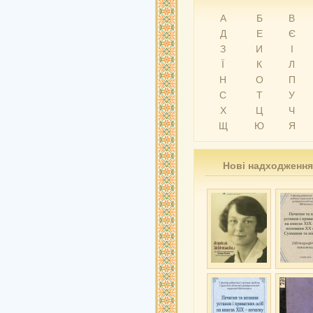
А
Б
В
Д
Е
Є
З
И
І
Ї
К
Л
Н
О
П
С
Т
У
Х
Ц
Ч
Щ
Ю
Я
Нові надходження