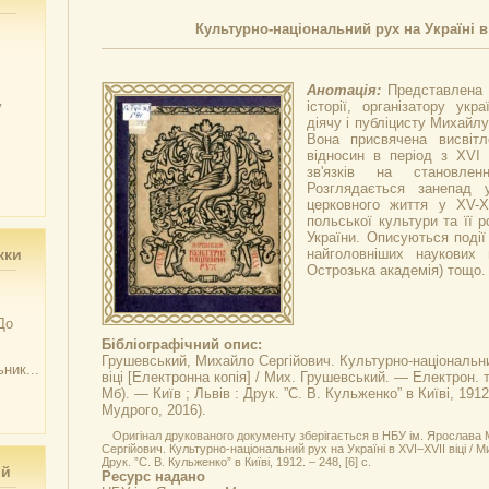
Культурно-національний рух на Україні в 
Анотація:
Представлена
у
історії, організатору укр
діячу і публіцисту Михайл
Вона присвячена висвітл
відносин в період з XVI 
зв'язків на становлен
Розглядається занепад у
церковного життя у XV-XV
польської культури та її 
України. Описуються події
жки
найголовніших наукових 
Острозька академія) тощо.
До
Бібліографічний опис:
Грушевський, Михайло Сергійович.
Культурно-національни
ник...
віці
[Електронна копія] / Мих. Грушевський. — Електрон. те
Мб). — Київ ; Львів : Друк. ”С. В. Кульженко” в Київі, 191
Мудрого, 2016).
Оригінал друкованого документу зберігається в НБУ ім. Ярослава
Сергійович. Культурно-національний рух на Україні в XVI–XVII віці / М
Друк. ”С. В. Кульженко” в Київі, 1912. – 248, [6] с.
ий
Ресурс надано