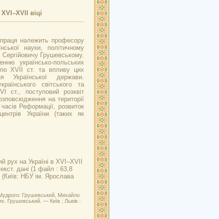
XVI–XVII віці
 праця належить професору
аїнської науки, політичному
у Сергійовичу Грушевському.
енню українсько-польських
по XVII ст. та впливу цих
ня Української держави.
країнського світського та
I ст., поступовий розквіт
розповсюдження на території
 часів Реформації, розвиток
центрів України (таких як
й рух на Україні в XVI–XVII
кст. дані (1 файл : 63,8
2 (Київ: НБУ ім. Ярослава
 Мудрого: Грушевський, Михайло
их. Грушевський. — Київ ; Львів :