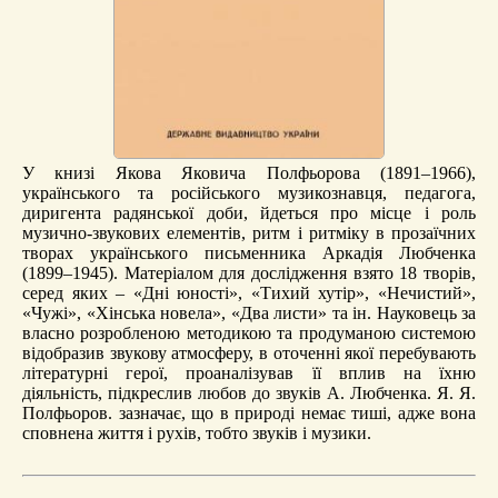
У книзі Якова Яковича Полфьорова (1891–1966),
українського та російського музикознавця, педагога,
диригента радянської доби, йдеться про місце і роль
музично-звукових елементів, ритм і ритміку в прозаїчних
творах українського письменника Аркадія Любченка
(1899–1945). Матеріалом для дослідження взято 18 творів,
серед яких – «Дні юності», «Тихий хутір», «Нечистий»,
«Чужі», «Хінська новела», «Два листи» та ін. Науковець за
власно розробленою методикою та продуманою системою
відобразив звукову атмосферу, в оточенні якої перебувають
літературні герої, проаналізував її вплив на їхню
діяльність, підкреслив любов до звуків А. Любченка. Я. Я.
Полфьоров. зазначає, що в природі немає тиші, адже вона
сповнена життя і рухів, тобто звуків і музики.