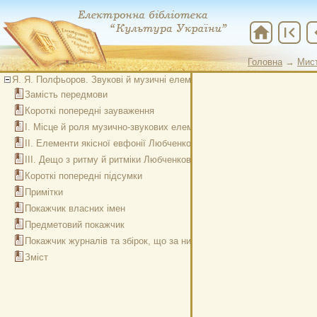
home
first_page
chevr
Головна
→
Мис
Головна
→
Мис
Я. Я. Полфьоров. Звукові й музичні елементи в творах українських пр
Замість передмови
Короткі попередні зауваження
І. Місце й роля музично-звукових елементів в творах Любченка
ІІ. Елементи якісної евфонії Любченкової мови
ІІІ. Дещо з ритму й ритміки Любченкових творів
Короткі попередні підсумки
Примітки
Покажчик власних імен
Предметовий покажчик
Покажчик журналів та збірок, що за них згадується або що використ
Зміст