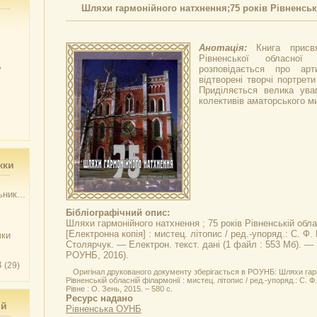
Шляхи гармонійного натхнення;75 років Рівненськ
Анотація:
Книга присв
Рівненської обласної
у
розповідається про арт
відтворені творчі портрети
Приділяється велика ува
колективів аматорського м
жки
ник...
Бібліографічний опис:
Шляхи гармонійного натхнення ; 75 років Рівненській обла
[Електронна копія] : мистец. літопис / ред.-упоряд.: С. Ф.
чки
Столярчук. — Електрон. текст. дані (1 файл : 553 Мб). — Р
РОУНБ, 2016).
3
(29)
Оригінал друкованого документу зберігається в РОУНБ: Шляхи гарм
Рівненській обласній філармонії : мистец. літопис / ред.-упоряд.: С. 
Рівне : О. Зень, 2015. – 580 с.
Ресурс надано
ий
Рівненська ОУНБ