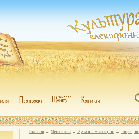
П
учасники
П
К
роекту
талог
ро проект
онтакти
Головна
→
Мистецтво
→
Музичне мистецтво
→
Теорія, і