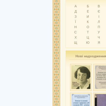
А
Б
В
Д
Е
Є
З
И
І
Ї
К
Л
Н
О
П
С
Т
У
Х
Ц
Ч
Щ
Ю
Я
Нові надходження