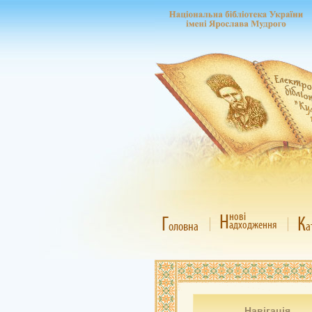
Н
нові
Г
К
адходження
оловна
а
Навігація