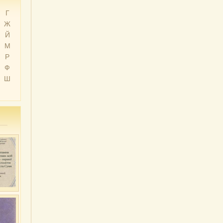
Г
Ж
Й
М
Р
Ф
Ш