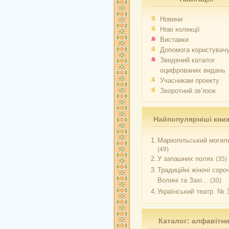
Новини
Нові колекції
Виставки
Допомога користувач
Зведений каталог
оцифрованих видань
Учасникам проекту
Зворотний зв’язок
Найпопулярніші кни
1.
Маріюпільський могиль
(49)
2.
У запашних полях
(35)
3.
Традиційні жіночі соро
Волині та Захі...
(30)
4.
Український театр. № 
Каталог: алфавітн