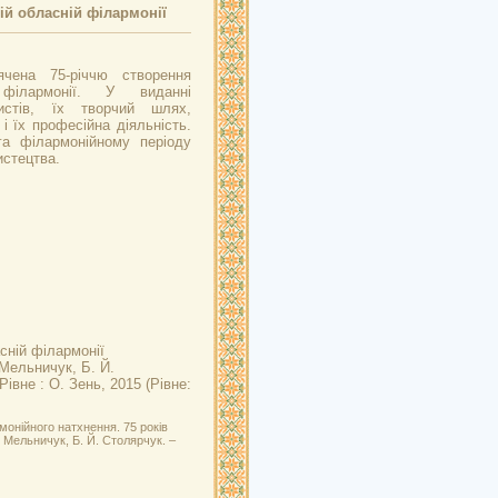
ій обласній філармонії
ячена 75-річчю створення
 філармонії. У виданні
истів, їх творчий шлях,
 і їх професійна діяльність.
га філармонійному періоду
истецтва.
сній філармонії
 Мельничук, Б. Й.
івне : О. Зень, 2015 (Рівне:
онійного натхнення. 75 років
Ф. Мельничук, Б. Й. Столярчук. –