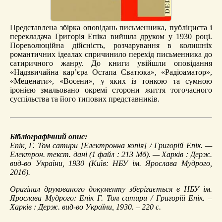
Представлена збірка оповідань письменника, публіциста і
перекладача Григорія Епіка вийшла друком у 1930 році.
Пореволюційна дійсність, розчарування в колишніх
романтичних ідеалах спричинило перехід письменника до
сатиричного жанру. До книги увійшли оповідання
«Надзвичайна кар’єра Остапа Сватюка», «Радіоаматор»,
«Меценати», «Восени», у яких із тонкою та сумною
іронією змальовано окремі сторони життя тогочасного
суспільства та його типових представників.
Бібліографічний опис:
Епік, Г.
Том сатири
[Електронна копія] / Григорій Епік. —
Електрон. текст. дані (1 файл : 213 Мб). — Харків : Держ.
вид-во України, 1930 (Київ: НБУ ім. Ярослава Мудрого,
2016).
Оригінал друкованого документу зберігається в НБУ ім.
Ярослава Мудрого: Епік Г. Том сатири / Григорій Епік. –
Харків : Держ. вид-во України, 1930. – 220 с.