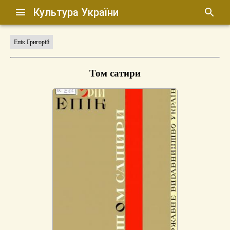
Культура України
Епік Григорій
Том сатири