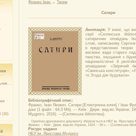
Франко Іван
→
Твори
Сатири
у
Анотація:
У книзі, що в
серії «Селянська бібліо
сатиричних оповідань І
слові, написаному Сергіє
в представлених творах 
висміює вади старого лад
панства, знущання з бідни
націоналістичні й релігій
оповідання: «Звірячий б
жки
«Свинська конституція», «Я
то Згода дім будувала».
ник...
Бібліографічний опис:
чки
Франко, Іван Якович.
Сатири
[Електронна копія] / Іван Фр
дані (1 файл : 64,0 Мб). — Київ : Держ. вид-во України, 1
3
(30)
Мудрого, 2016). —(Селянська бібліотека).
Оригінал друкованого документу зберігається в НБУ ім. Ярослава М
Франко. – Київ : Держ. вид-во України, 1924. – 90 с. – (Селянська біблі
Ресурс надано
ий
НБУ ім. Ярослава Мудрого