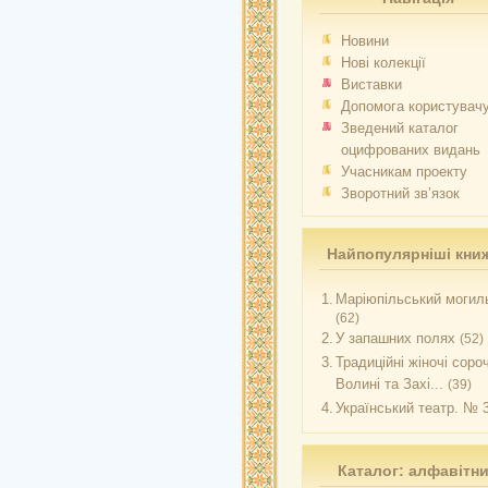
Новини
Нові колекції
Виставки
Допомога користувач
Зведений каталог
оцифрованих видань
Учасникам проекту
Зворотний зв’язок
Найпопулярніші кни
1.
Маріюпільський могиль
(62)
2.
У запашних полях
(52)
3.
Традиційні жіночі соро
Волині та Захі...
(39)
4.
Український театр. № 
Каталог: алфавітн