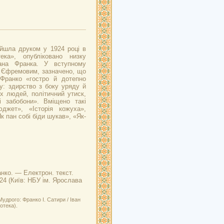
ийшла друком у 1924 році в
тека», опубліковано низку
вана Франка. У вступному
м Єфремовим, зазначено, що
Франко «гостро й дотепно
у: здирство з боку уряду й
х людей, політичний утиск,
ні забобони». Вміщено такі
юджет», «Історія кожуха»,
к пан собі біди шукав», «Як-
анко. — Електрон. текст.
924 (Київ: НБУ ім. Ярослава
удрого: Франко І. Сатири / Іван
отека).