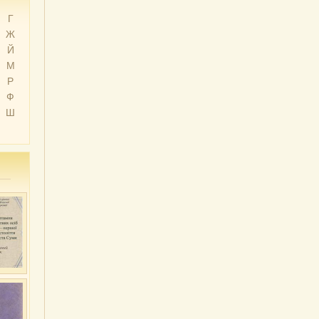
Г
Ж
Й
М
Р
Ф
Ш