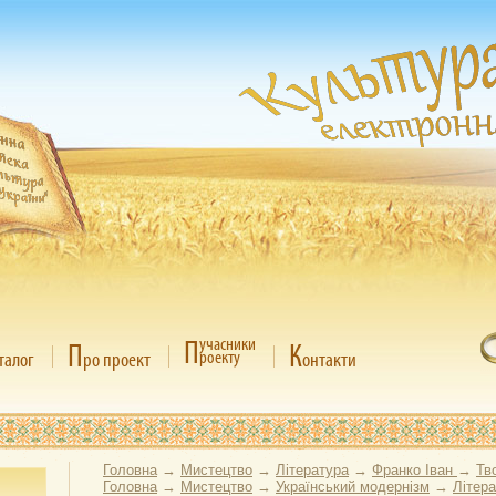
П
учасники
П
К
роекту
талог
ро проект
онтакти
Головна
→
Мистецтво
→
Література
→
Франко Іван
→
Тв
Головна
→
Мистецтво
→
Український модернізм
→
Літер