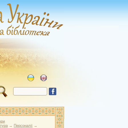
ори
атура
→
Персоналії
→