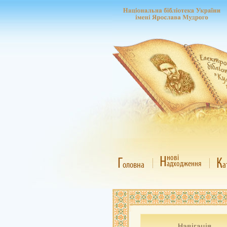
Н
нові
Г
К
адходження
оловна
а
Навігація