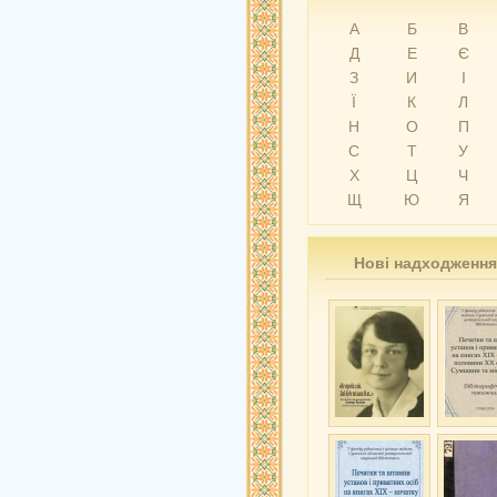
А
Б
В
Д
Е
Є
З
И
І
Ї
К
Л
Н
О
П
С
Т
У
Х
Ц
Ч
Щ
Ю
Я
Нові надходження