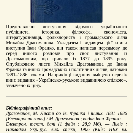
Представлено листування відомого українського
публіциста, історика, філософа, економіста,
літературознавця, фольклориста і громадського діяча
Михайла Драгоманова. Укладачем і видавцем цієї книги
виступив Іван Франко, він також написав передмову, де
серед іншого розповів про своє листування із
Драгомановим, що тривало із 1877 до 1895 року.
Опубліковано листи Михайла Драгоманова до Івана
Франка та інших громадських і політичних діячів, датовані
1881–1886 роками. Наприкінці видання вміщено перелік
книг, виданих «Українсько-руською видавничою спілкою»,
зазначено їх ціну.
Бібліографічний опис:
Драгоманов, М.
Листи до Ів. Франка і інших. 1881–1886
[Електронна копія] / М. Драгоманов ; видав Іван Франко. —
Електрон. текст. дані (1 файл : 28,9 Мб). — Львів :
Накладом Укр.-рус. вид. спілки, 1906 (Київ: НБУ ім.