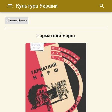
Культура України
Влизько Олекса
Гарматний марш