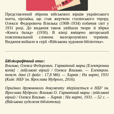
Представлений збірник військових віршів українського
поета, прозаїка, що став жертвою сталінського терору,
Олекси Федоровича Влизька (1908–1934) побачив світ у
1931 році. До видання також увійшли твори зі збірки
«Книга балад» (1930). В кінці вміщено авторський
пояснювальний словник малозрозумілих термінів.
Видання вийшло в серії «Військова художня бібліотека».
Бібліографічний опис:
Влизько, Олекса Федорович.
Гарматний марш
[Електронна
копія] : (військові вірші) / Олекса Влизько. — Електрон.
текст. дані (1 файл : 17,8 Мб). — Харків : На варті, 1931
(Київ: НБУ ім. Ярослава Мудрого, 2016).
Оригінал друкованого документу зберігається в НБУ ім.
Ярослава Мудрого: Влизько О. Гарматний марш : (військові
вірші) / Олекса Влизько. – Харків : На варті, 1931. – 52 с. –
(Військова художня бібліотека).