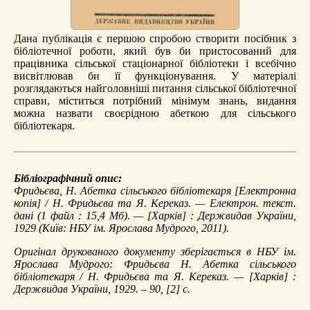
Дана публікація є першою спробою створити посібник з
бібліотечної роботи, який був би пристосований для
працівника сільської стаціонарної бібліотеки і всебічно
висвітлював би її функціонування. У матеріалі
розглядаються найголовніші питання сільської бібліотечної
справи, міститься потрібний мінімум знань, видання
можна назвати своєрідною абеткою для сільського
бібліотекаря.
Бібліографічний опис:
Фридьєва, Н.
Абетка сільського бібліотекаря
[Електронна
копія] / Н. Фридьєва та Я. Кереказ. — Електрон. текст.
дані (1 файл : 15,4 Мб). — [Харків] : Держвидав України,
1929 (Київ: НБУ ім. Ярослава Мудрого, 2011).
Оригінал друкованого документу зберігається в НБУ ім.
Ярослава Мудрого: Фридьєва Н. Абетка сільського
бібліотекаря / Н. Фридьєва та Я. Кереказ. — [Харків] :
Держвидав України, 1929. – 90, [2] с.