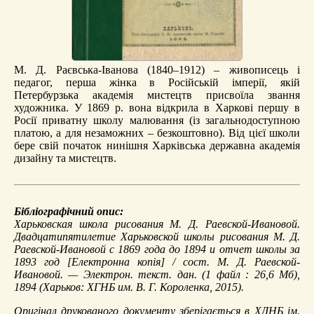
М. Д. Раєвська-Іванова (1840–1912) – живописець і
педагог, перша жінка в Російській імперії, якій
Петербурзька академія мистецтв присвоїла звання
художника. У 1869 р. вона відкрила в Харкові першу в
Росії приватну школу малювання (із загальнодоступною
платою, а для незаможних – безкоштовно). Від цієї школи
бере свій початок нинішня Харківська державна академія
дизайну та мистецтв.
Бібліографічний опис:
Харьковская школа рисования М. Д. Раевской-Ивановой.
Двадцатипятилетие Харьковской школы рисования М. Д.
Раевской-Ивановой с 1869 года до 1894 и отчет школы за
1893 год
[Електронна копія] / сост. М. Д. Раевской-
Ивановой. — Электрон. текст. дан. (1 файл : 26,6 Мб),
1894 (Харьков: ХГНБ им. В. Г. Короленка, 2015).
Оригінал друкованого документу зберігається в ХДНБ ім.