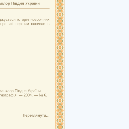
льклор Півдня України
джується історія новорічних
, про які першим написав в
фольклор Півдня України
 етнографія. — 2004. — № 6.
Переглянути...