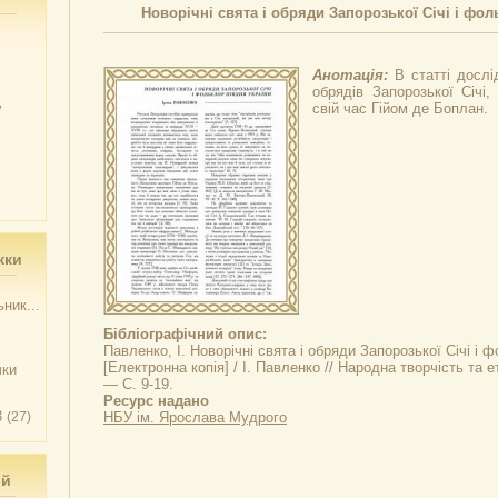
Новорічні свята і обряди Запорозької Січі і фо
Анотація:
В статті дослі
обрядів Запорозької Січі
у
свій час Гійом де Боплан.
жки
ник...
Бібліографічний опис:
Павленко, І.
Новорічні свята і обряди Запорозької Січі і 
[Електронна копія] / І. Павленко // Народна творчість та
чки
— С. 9-19.
Ресурс надано
3
(27)
НБУ ім. Ярослава Мудрого
ий