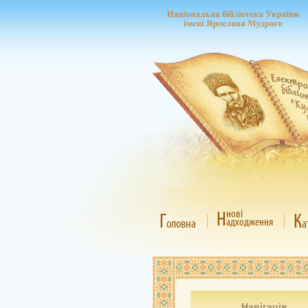
Н
нові
Г
К
адходження
оловна
а
Навігація