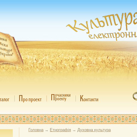
П
учасники
П
К
роекту
талог
ро проект
онтакти
Головна
→
Етнографія
→
Духовна культура