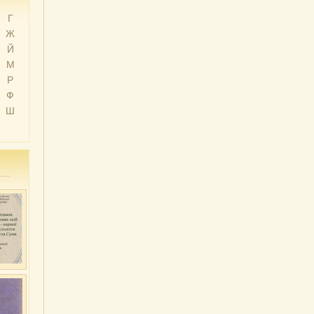
Г
Ж
Й
М
Р
Ф
Ш