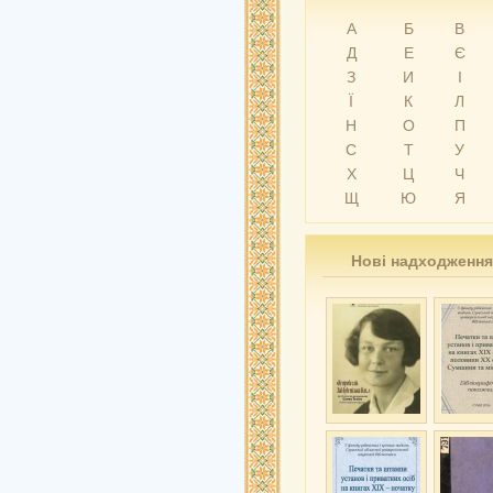
А
Б
В
Д
Е
Є
З
И
І
Ї
К
Л
Н
О
П
С
Т
У
Х
Ц
Ч
Щ
Ю
Я
Нові надходження