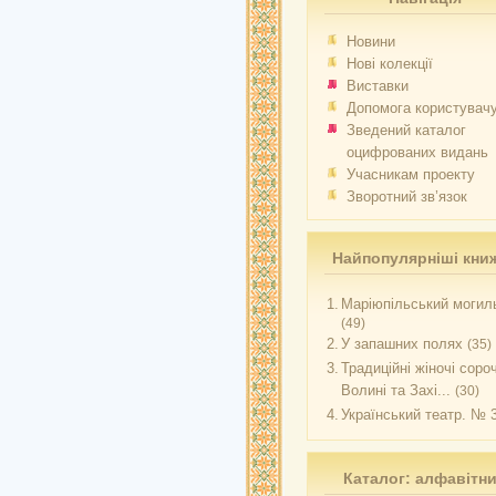
Новини
Нові колекції
Виставки
Допомога користувач
Зведений каталог
оцифрованих видань
Учасникам проекту
Зворотний зв’язок
Найпопулярніші кни
1.
Маріюпільський могиль
(49)
2.
У запашних полях
(35)
3.
Традиційні жіночі соро
Волині та Захі...
(30)
4.
Український театр. № 
Каталог: алфавітн