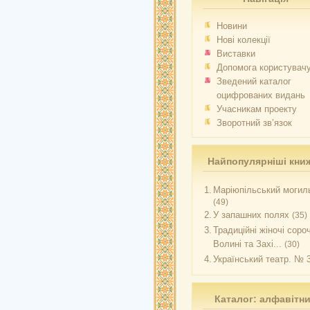
Новини
Нові колекції
Виставки
Допомога користувач
Зведений каталог
оцифрованих видань
Учасникам проекту
Зворотний зв’язок
Найпопулярніші кни
1.
Маріюпільський могиль
(49)
2.
У запашних полях
(35)
3.
Традиційні жіночі соро
Волині та Захі...
(30)
4.
Український театр. № 
Каталог: алфавітн