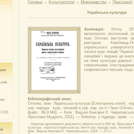
Головна
→
Культурологія
→
Мовознавство
→
Персоналії
Українська культура
у
Анотація:
Улітку 19
митрополит, політичний, г
Іван Огієнко виступив з
ректором Кам'янець-П
українського університе
читати курс лекцій “Україн
лекціями і видана ця книга
на тему культури давньої 
тематичними ілюстраціями
жки
скорописного письма тощо
ник...
Бібліографічний опис:
чки
Огієнко, Іван.
Українська культура
[Електронна копія] : ко
укр. народа : курс, читаний в укр. нар. ун-ті / Іван Огієнко
3
(29)
файл : 86,9 Мб). — Київ : Вид-во Книгарні Є. Череповськог
Ярослава Мудрого, 2011). — Бібліогр. у підрядк. прим. —
Оригінал друкованого документу зберігається в НБУ ім. Ярослава М
культура : коротка історія культур. життя укр. народа; курс, читаний в 
ий
Київ : Вид-во Книгарні Є. Череповського, 1918. — 272 с.