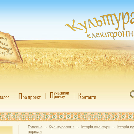
П
учасники
П
К
роекту
талог
ро проект
онтакти
Головна
→
Культурологія
→
Історія культури
→
Історія к
періоди