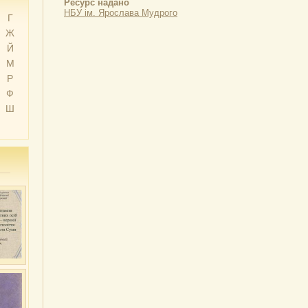
Ресурс надано
НБУ ім. Ярослава Мудрого
Г
Ж
Й
М
Р
Ф
Ш