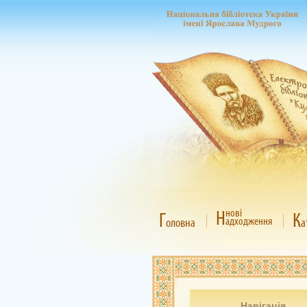
Н
нові
Г
К
адходження
оловна
а
Навігація