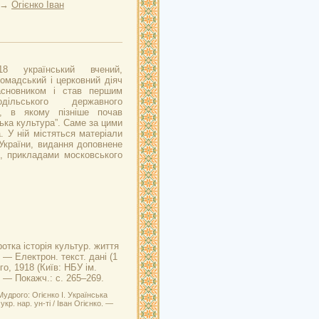
→
Огієнко Іван
18 український вчений,
ромадський і церковний діяч
асновником і став першим
одільського державного
ту, в якому пізніше почав
ська культура”. Саме за цими
. У ній містяться матеріали
України, видання доповнене
, прикладами московського
.
ротка історія культур. життя
. — Електрон. текст. дані (1
о, 1918 (Київ: НБУ ім.
. — Покажч.: с. 265–269.
удрого: Огієнко І. Українська
укр. нар. ун-ті / Іван Огієнко. —