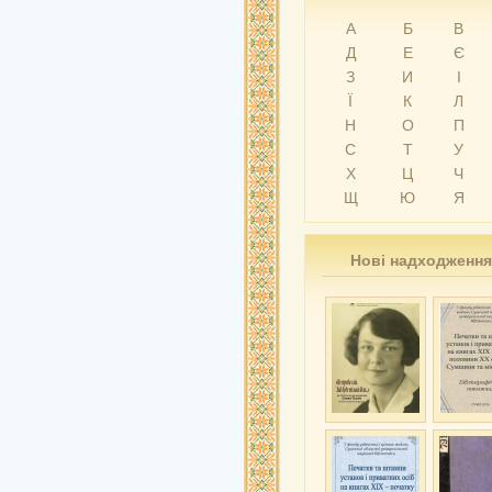
А
Б
В
Д
Е
Є
З
И
І
Ї
К
Л
Н
О
П
С
Т
У
Х
Ц
Ч
Щ
Ю
Я
Нові надходження